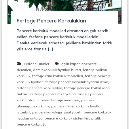
r
o
ü
n
k
s
Ferforje Pencere Korkulukları
i
y
Pencere korkuluk modelleri arasında en çok tercih
o
edilen ferforje pencere korkuluk modelleridir.
n
Demire verilecek sanatsal şekillerle birbirinden farklı
,
yüzlerce fransız […]
Ç
e
l
Ferforje Ürünler
açılır kapanır pencere
i
,
,
k
demirleri
demir korkuluk fiyatları bursa
ferforje balkon
M
,
,
korkuluk
ferforje cam korkuluk modelleri
ferforje pencere
e
,
,
korkuluk fiyatları
ferforje pencere korkuluk fiyatları izmir
r
,
ferforje pencere korkulukları
ferforje pencere korkulukları
d
,
,
ankara
ferforje pencere m2 fiyatları
fransız pencere
i
,
,
korkulukları
modern ferforje merdiven
pencere
v
,
e
alüminyum korkuluk
pencere demir korkuluk fiyatları
n
,
,
istanbul
pencere korkuluğu nasıl yapılır
pencere korkuluk
,
,
,
fiyatları antalya
pencere korkuluk sistemleri
pratik
M
pencere korkuluğu
e