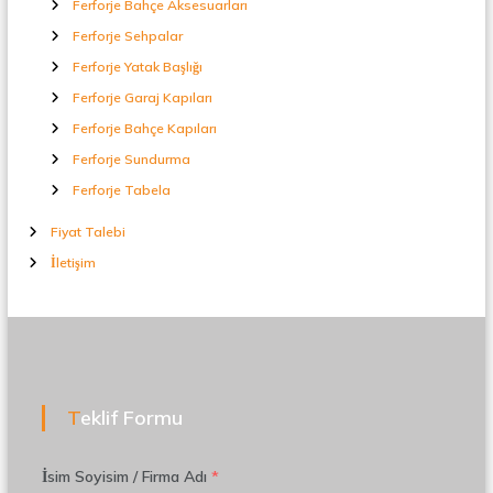
Ferforje Bahçe Aksesuarları
Ferforje Sehpalar
Ferforje Yatak Başlığı
Ferforje Garaj Kapıları
Ferforje Bahçe Kapıları
Ferforje Sundurma
Ferforje Tabela
Fiyat Talebi
İletişim
Teklif Formu
İsim Soyisim / Firma Adı
*