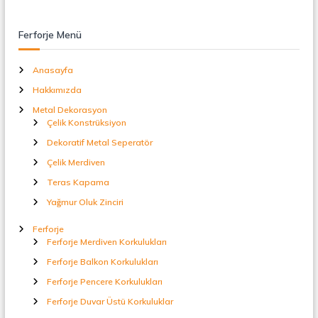
t
a
l
Ferforje Menü
S
e
Anasayfa
p
e
Hakkımızda
r
a
Metal Dekorasyon
t
Çelik Konstrüksiyon
ö
Dekoratif Metal Seperatör
r
Çelik Merdiven
Teras Kapama
Yağmur Oluk Zinciri
Ferforje
Ferforje Merdiven Korkulukları
Ferforje Balkon Korkulukları
Ferforje Pencere Korkulukları
Ferforje Duvar Üstü Korkuluklar