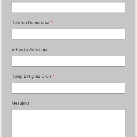
Telefon Numaranız
*
E-Posta Adresiniz
Talep Ettiğiniz Ürün
*
Mesajınız