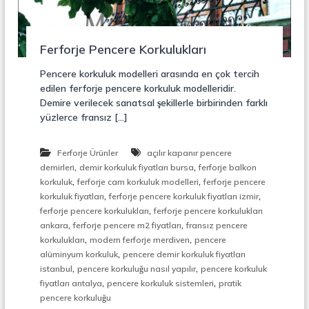
r
o
ü
n
k
s
Ferforje Pencere Korkulukları
i
y
Pencere korkuluk modelleri arasında en çok tercih
o
edilen ferforje pencere korkuluk modelleridir.
n
Demire verilecek sanatsal şekillerle birbirinden farklı
,
yüzlerce fransız […]
Ç
e
l
Ferforje Ürünler
açılır kapanır pencere
i
,
,
k
demirleri
demir korkuluk fiyatları bursa
ferforje balkon
M
,
,
korkuluk
ferforje cam korkuluk modelleri
ferforje pencere
e
,
,
korkuluk fiyatları
ferforje pencere korkuluk fiyatları izmir
r
,
ferforje pencere korkulukları
ferforje pencere korkulukları
d
,
,
ankara
ferforje pencere m2 fiyatları
fransız pencere
i
,
,
korkulukları
modern ferforje merdiven
pencere
v
,
e
alüminyum korkuluk
pencere demir korkuluk fiyatları
n
,
,
istanbul
pencere korkuluğu nasıl yapılır
pencere korkuluk
,
,
,
fiyatları antalya
pencere korkuluk sistemleri
pratik
M
pencere korkuluğu
e