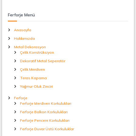
t
a
l
Ferforje Menü
S
e
Anasayfa
p
e
Hakkımızda
r
a
Metal Dekorasyon
t
Çelik Konstrüksiyon
ö
Dekoratif Metal Seperatör
r
Çelik Merdiven
Teras Kapama
Yağmur Oluk Zinciri
Ferforje
Ferforje Merdiven Korkulukları
Ferforje Balkon Korkulukları
Ferforje Pencere Korkulukları
Ferforje Duvar Üstü Korkuluklar