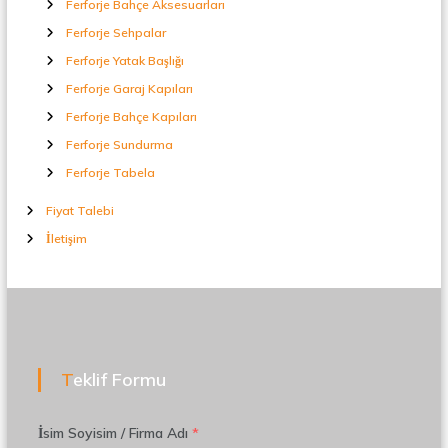
Ferforje Bahçe Aksesuarları
Ferforje Sehpalar
Ferforje Yatak Başlığı
Ferforje Garaj Kapıları
Ferforje Bahçe Kapıları
Ferforje Sundurma
Ferforje Tabela
Fiyat Talebi
İletişim
Teklif Formu
İsim Soyisim / Firma Adı
*