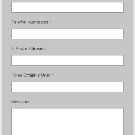
Telefon Numaranız
*
E-Posta Adresiniz
Talep Ettiğiniz Ürün
*
Mesajınız