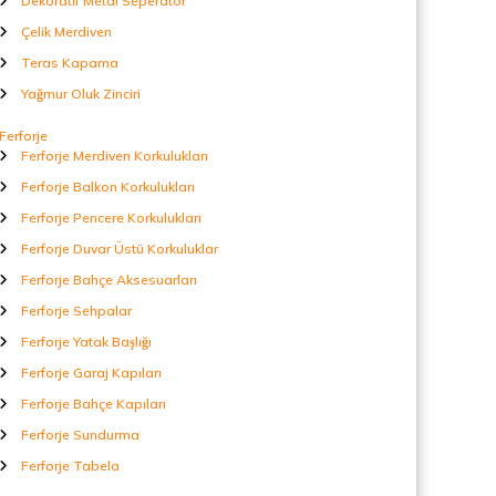
Dekoratif Metal Seperatör
Çelik Merdiven
Teras Kapama
Yağmur Oluk Zinciri
Ferforje
Ferforje Merdiven Korkulukları
Ferforje Balkon Korkulukları
Ferforje Pencere Korkulukları
Ferforje Duvar Üstü Korkuluklar
Ferforje Bahçe Aksesuarları
Ferforje Sehpalar
Ferforje Yatak Başlığı
Ferforje Garaj Kapıları
Ferforje Bahçe Kapıları
Ferforje Sundurma
Ferforje Tabela