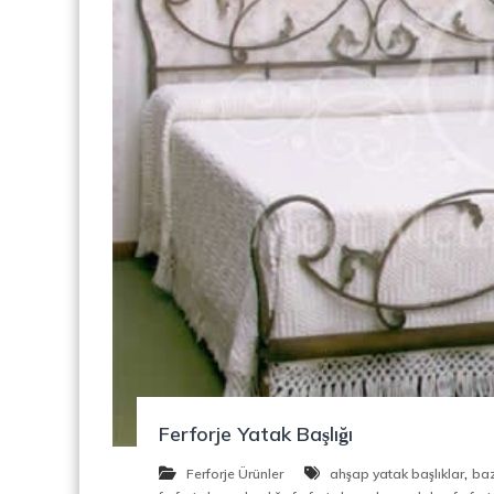
o
y
n
o
s
n
t
r
ü
k
s
i
y
o
n
,
Ç
e
l
i
k
M
Ferforje Yatak Başlığı
e
,
r
Ferforje Ürünler
ahşap yatak başlıklar
baz