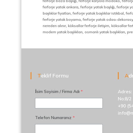
,
,
d
ferforje baza başlığı
ferforje karyola modoko
ferfor
,
,
i
ferforje yatak ankara
ferforje yatak başlığı
ferforje 
,
,
v
başlıklar fiyatları
ferforje yatak başlıklar istikbal
ferf
,
e
ferforje yatak boyama
ferforje yatak odası dekoras
,
,
n
nereden alınır
köksallar ferforje iletişim
köksallar fer
,
,
,
modern yatak başlıkları
osmanlı yatak başlıkları
pre
M
e
t
a
l
S
Teklif Formu
A
e
p
e
İsim Soyisim / Firma Adı
*
Adres:
r
No:8/2
a
+90 (5
t
info@
ö
Telefon Numaranız
*
r