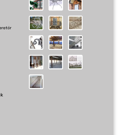
eratör
uk