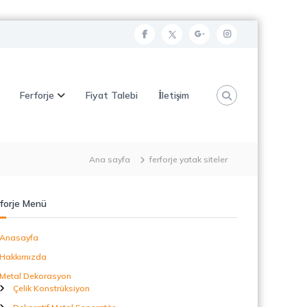
f
t
g
i
a
w
o
n
c
i
o
s
Ferforje
Fiyat Talebi
İletişim
e
t
g
t
b
t
l
a
o
e
e
g
o
r
p
r
Ana sayfa
ferforje yatak siteler
k
l
a
u
m
forje Menü
s
Anasayfa
Hakkımızda
Metal Dekorasyon
Çelik Konstrüksiyon