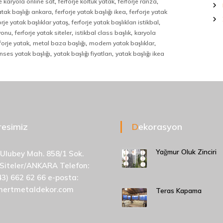
,
,
,
je karyola online sat
ferforje koltuk yatak
ferforje ranza
,
,
yatak başlığı ankara
ferforje yatak başlığı ikea
ferforje yatak
,
,
orje yatak başlıklar yataş
ferforje yatak başlıkları istikbal
,
,
,
yonu
ferforje yatak siteler
istikbal class başlık
karyola
,
,
,
forje yatak
metal baza başlığı
modern yatak başlıklar
,
,
nses yatak başlığı
yatak başlığı fiyatları
yatak başlığı ikea
dresimiz
Dekorasyon
Yağmur Oluk Zinciri
 Ulubey Mah. 858/1 Sok.
 Siteler/ANKARA Telefon:
43) 662 62 66 e-posta:
mertmetaldekor.com
Teras Kapama