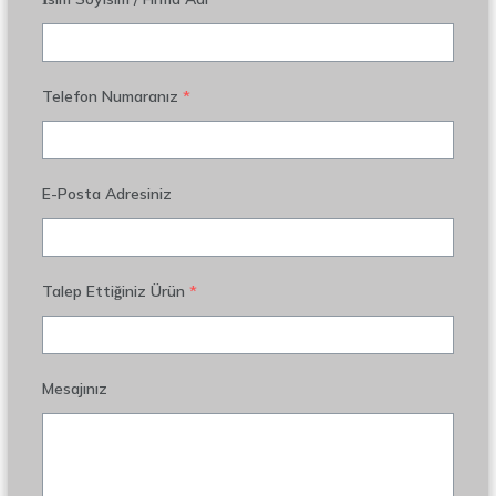
Telefon Numaranız
*
E-Posta Adresiniz
Talep Ettiğiniz Ürün
*
Mesajınız