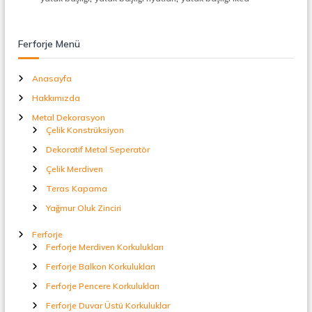
t
a
l
Ferforje Menü
S
e
p
Anasayfa
e
r
Hakkımızda
a
Metal Dekorasyon
t
Çelik Konstrüksiyon
ö
r
Dekoratif Metal Seperatör
Çelik Merdiven
Teras Kapama
Yağmur Oluk Zinciri
Ferforje
Ferforje Merdiven Korkulukları
Ferforje Balkon Korkulukları
Ferforje Pencere Korkulukları
Ferforje Duvar Üstü Korkuluklar