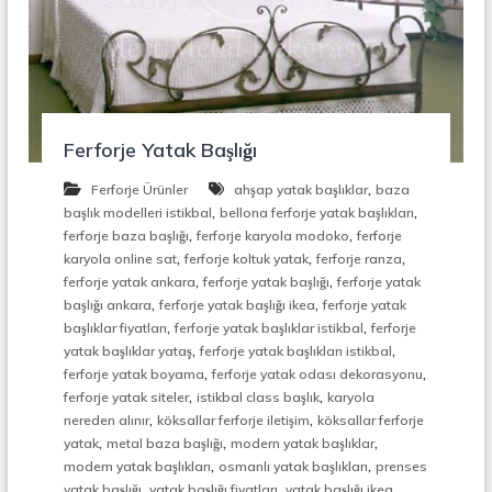
r
o
ü
n
k
s
i
y
o
n
Ferforje Yatak Başlığı
,
Ç
,
Ferforje Ürünler
ahşap yatak başlıklar
baza
e
,
,
başlık modelleri istikbal
bellona ferforje yatak başlıkları
l
,
,
ferforje baza başlığı
ferforje karyola modoko
ferforje
i
,
,
,
karyola online sat
ferforje koltuk yatak
ferforje ranza
k
,
,
ferforje yatak ankara
ferforje yatak başlığı
ferforje yatak
M
,
,
e
başlığı ankara
ferforje yatak başlığı ikea
ferforje yatak
r
,
,
başlıklar fiyatları
ferforje yatak başlıklar istikbal
ferforje
d
,
,
yatak başlıklar yataş
ferforje yatak başlıkları istikbal
i
,
,
ferforje yatak boyama
ferforje yatak odası dekorasyonu
v
,
,
ferforje yatak siteler
istikbal class başlık
karyola
e
,
,
nereden alınır
köksallar ferforje iletişim
köksallar ferforje
n
,
,
,
,
yatak
metal baza başlığı
modern yatak başlıklar
M
,
,
modern yatak başlıkları
osmanlı yatak başlıkları
prenses
e
,
,
yatak başlığı
yatak başlığı fiyatları
yatak başlığı ikea