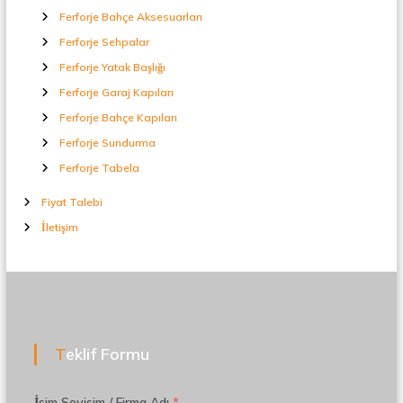
Ferforje Bahçe Aksesuarları
Ferforje Sehpalar
Ferforje Yatak Başlığı
Ferforje Garaj Kapıları
Ferforje Bahçe Kapıları
Ferforje Sundurma
Ferforje Tabela
Fiyat Talebi
İletişim
Teklif Formu
İsim Soyisim / Firma Adı
*