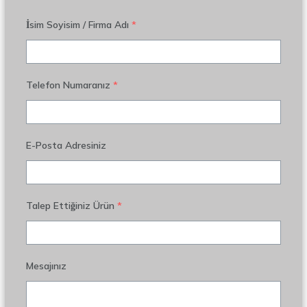
İsim Soyisim / Firma Adı
*
Telefon Numaranız
*
E-Posta Adresiniz
Talep Ettiğiniz Ürün
*
Mesajınız