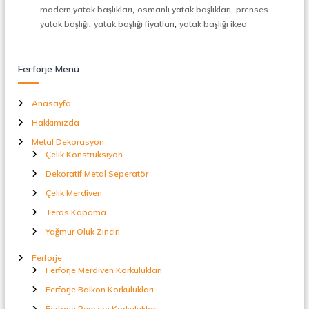
t
,
,
modern yatak başlıkları
osmanlı yatak başlıkları
prenses
a
,
,
yatak başlığı
yatak başlığı fiyatları
yatak başlığı ikea
l
S
e
p
Ferforje Menü
e
r
Anasayfa
a
t
Hakkımızda
ö
Metal Dekorasyon
r
Çelik Konstrüksiyon
Dekoratif Metal Seperatör
Çelik Merdiven
Teras Kapama
Yağmur Oluk Zinciri
Ferforje
Ferforje Merdiven Korkulukları
Ferforje Balkon Korkulukları
Ferforje Pencere Korkulukları