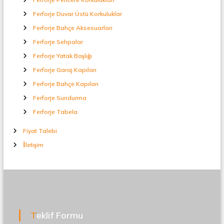
Ferforje Duvar Üstü Korkuluklar
Ferforje Bahçe Aksesuarları
Ferforje Sehpalar
Ferforje Yatak Başlığı
Ferforje Garaj Kapıları
Ferforje Bahçe Kapıları
Ferforje Sundurma
Ferforje Tabela
Fiyat Talebi
İletişim
Teklif Formu