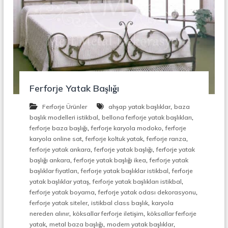
r
o
ü
n
k
s
i
y
o
n
,
Ç
Ferforje Yatak Başlığı
e
l
,
Ferforje Ürünler
ahşap yatak başlıklar
baza
i
,
,
başlık modelleri istikbal
bellona ferforje yatak başlıkları
k
,
,
ferforje baza başlığı
ferforje karyola modoko
ferforje
M
,
,
,
karyola online sat
ferforje koltuk yatak
ferforje ranza
e
,
,
ferforje yatak ankara
ferforje yatak başlığı
ferforje yatak
r
d
,
,
başlığı ankara
ferforje yatak başlığı ikea
ferforje yatak
i
,
,
başlıklar fiyatları
ferforje yatak başlıklar istikbal
ferforje
v
,
,
yatak başlıklar yataş
ferforje yatak başlıkları istikbal
e
,
,
ferforje yatak boyama
ferforje yatak odası dekorasyonu
n
,
,
ferforje yatak siteler
istikbal class başlık
karyola
,
,
,
nereden alınır
köksallar ferforje iletişim
köksallar ferforje
M
e
,
,
,
yatak
metal baza başlığı
modern yatak başlıklar