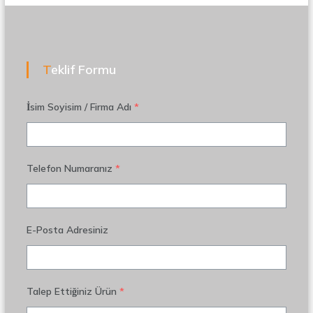
Teklif Formu
İsim Soyisim / Firma Adı
*
Telefon Numaranız
*
E-Posta Adresiniz
Talep Ettiğiniz Ürün
*