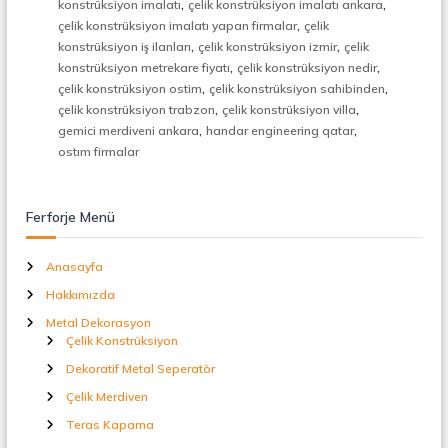
,
,
konstrüksiyon imalatı
çelik konstrüksiyon imalatı ankara
t
,
çelik konstrüksiyon imalatı yapan firmalar
çelik
a
,
,
l
konstrüksiyon iş ilanları
çelik konstrüksiyon izmir
çelik
S
,
,
konstrüksiyon metrekare fiyatı
çelik konstrüksiyon nedir
e
,
,
çelik konstrüksiyon ostim
çelik konstrüksiyon sahibinden
p
,
,
çelik konstrüksiyon trabzon
çelik konstrüksiyon villa
e
,
,
gemici merdiveni ankara
handar engineering qatar
r
ostım firmalar
a
t
ö
r
Ferforje Menü
Anasayfa
Hakkımızda
Metal Dekorasyon
Çelik Konstrüksiyon
Dekoratif Metal Seperatör
Çelik Merdiven
Teras Kapama