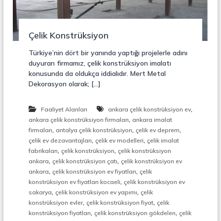
r
o
ü
n
k
s
Çelik Konstrüksiyon
i
y
Türkiye’nin dört bir yanında yaptığı projelerle adını
o
duyuran firmamız, çelik konstrüksiyon imalatı
n
konusunda da oldukça iddialıdır. Mert Metal
,
Dekorasyon olarak; […]
Ç
e
l
,
Faaliyet Alanları
ankara çelik konstrüksiyon ev
i
,
k
ankara çelik konstrüksiyon firmaları
ankara imalat
M
,
,
,
firmaları
antalya çelik konstrüksiyon
çelik ev deprem
e
,
,
çelik ev dezavantajları
çelik ev modelleri
çelik imalat
r
,
,
fabrikaları
çelik konstrüksiyon
çelik konstrüksiyon
d
,
,
ankara
çelik konstrüksiyon çatı
çelik konstrüksiyon ev
i
,
,
ankara
çelik konstrüksiyon ev fiyatları
çelik
v
,
e
konstrüksiyon ev fiyatları kocaeli
çelik konstrüksiyon ev
n
,
,
sakarya
çelik konstrüksiyon ev yapımı
çelik
,
,
,
konstrüksiyon evler
çelik konstrüksiyon fiyat
çelik
M
,
,
konstrüksiyon fiyatları
çelik konstrüksiyon gökdelen
çelik
e