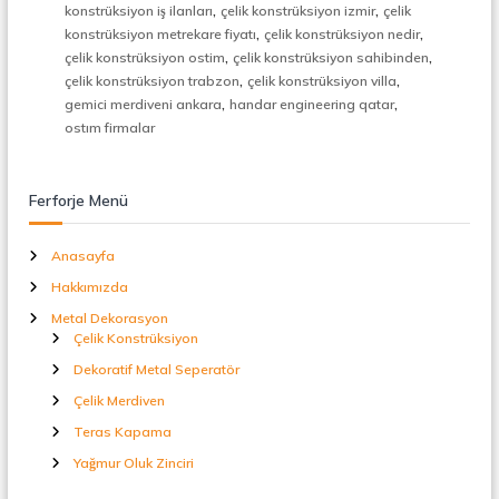
,
,
t
konstrüksiyon iş ilanları
çelik konstrüksiyon izmir
çelik
a
,
,
konstrüksiyon metrekare fiyatı
çelik konstrüksiyon nedir
l
,
,
çelik konstrüksiyon ostim
çelik konstrüksiyon sahibinden
S
,
,
çelik konstrüksiyon trabzon
çelik konstrüksiyon villa
e
,
,
gemici merdiveni ankara
handar engineering qatar
p
ostım firmalar
e
r
a
t
Ferforje Menü
ö
r
Anasayfa
Hakkımızda
Metal Dekorasyon
Çelik Konstrüksiyon
Dekoratif Metal Seperatör
Çelik Merdiven
Teras Kapama
Yağmur Oluk Zinciri