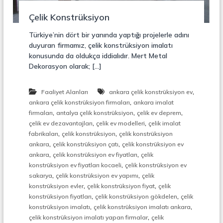
r
o
ü
Çelik Konstrüksiyon
n
k
s
Türkiye’nin dört bir yanında yaptığı projelerle adını
i
duyuran firmamız, çelik konstrüksiyon imalatı
y
konusunda da oldukça iddialıdır. Mert Metal
o
Dekorasyon olarak; […]
n
,
Ç
,
Faaliyet Alanları
ankara çelik konstrüksiyon ev
e
,
l
ankara çelik konstrüksiyon firmaları
ankara imalat
i
,
,
,
firmaları
antalya çelik konstrüksiyon
çelik ev deprem
k
,
,
çelik ev dezavantajları
çelik ev modelleri
çelik imalat
M
,
,
fabrikaları
çelik konstrüksiyon
çelik konstrüksiyon
e
,
,
ankara
çelik konstrüksiyon çatı
çelik konstrüksiyon ev
r
,
,
ankara
çelik konstrüksiyon ev fiyatları
çelik
d
,
i
konstrüksiyon ev fiyatları kocaeli
çelik konstrüksiyon ev
v
,
,
sakarya
çelik konstrüksiyon ev yapımı
çelik
e
,
,
konstrüksiyon evler
çelik konstrüksiyon fiyat
çelik
n
,
,
konstrüksiyon fiyatları
çelik konstrüksiyon gökdelen
çelik
,
,
,
konstrüksiyon imalatı
çelik konstrüksiyon imalatı ankara
M
,
çelik konstrüksiyon imalatı yapan firmalar
çelik
e