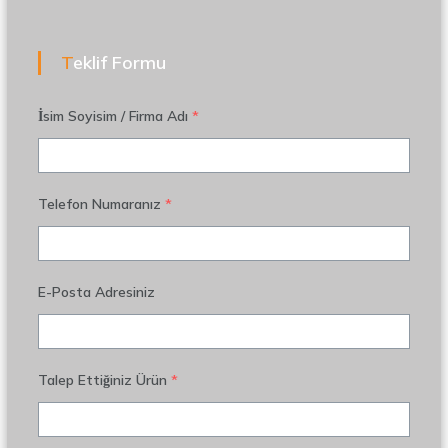
Teklif Formu
İsim Soyisim / Firma Adı
*
Telefon Numaranız
*
E-Posta Adresiniz
Talep Ettiğiniz Ürün
*