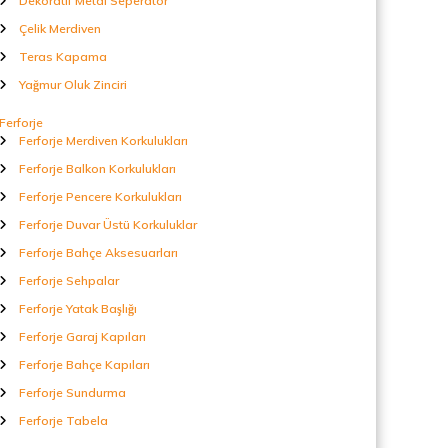
Dekoratif Metal Seperatör
Çelik Merdiven
Teras Kapama
Yağmur Oluk Zinciri
Ferforje
Ferforje Merdiven Korkulukları
Ferforje Balkon Korkulukları
Ferforje Pencere Korkulukları
Ferforje Duvar Üstü Korkuluklar
Ferforje Bahçe Aksesuarları
Ferforje Sehpalar
Ferforje Yatak Başlığı
Ferforje Garaj Kapıları
Ferforje Bahçe Kapıları
Ferforje Sundurma
Ferforje Tabela