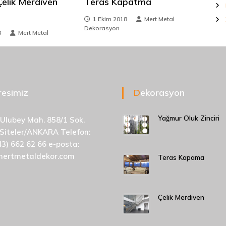
elik Merdiven
Teras Kapatma
1 Ekim 2018
Mert Metal
Dekorasyon
8
Mert Metal
dresimiz
Dekorasyon
Yağmur Oluk Zinciri
 Ulubey Mah. 858/1 Sok.
 Siteler/ANKARA Telefon:
43) 662 62 66 e-posta:
mertmetaldekor.com
Teras Kapama
Çelik Merdiven