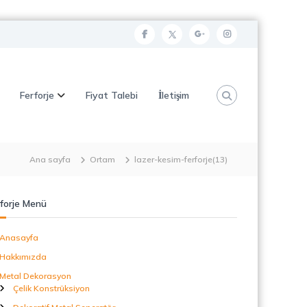
f
t
g
i
a
w
o
n
c
i
o
s
Ferforje
Fiyat Talebi
İletişim
e
t
g
t
b
t
l
a
o
e
e
g
o
r
p
r
Ana sayfa
Ortam
lazer-kesim-ferforje(13)
k
l
a
u
m
forje Menü
s
Anasayfa
Hakkımızda
Metal Dekorasyon
Çelik Konstrüksiyon