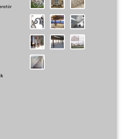
eratör
uk