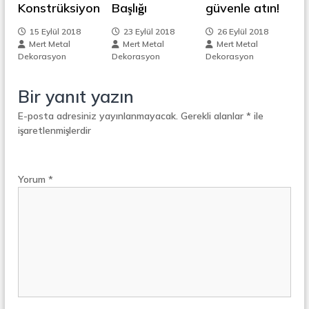
z
Konstrüksiyon
Başlığı
güvenle atın!
t
a
i
l
15 Eylül 2018
23 Eylül 2018
26 Eylül 2018
S
Mert Metal
Mert Metal
Mert Metal
n
e
Dekorasyon
Dekorasyon
Dekorasyon
p
e
m
Bir yanıt yazın
r
a
E-posta adresiniz yayınlanmayacak.
Gerekli alanlar
*
ile
e
t
işaretlenmişlerdir
ö
r
s
Yorum
*
i