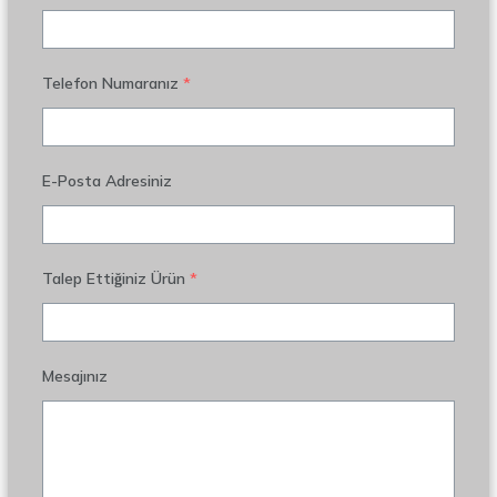
Telefon Numaranız
*
E-Posta Adresiniz
Talep Ettiğiniz Ürün
*
Mesajınız