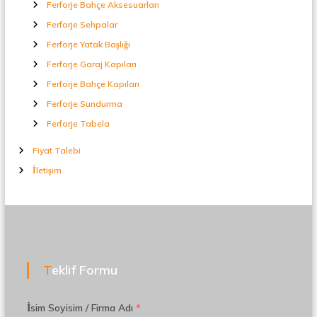
Ferforje Bahçe Aksesuarları
Ferforje Sehpalar
Ferforje Yatak Başlığı
Ferforje Garaj Kapıları
Ferforje Bahçe Kapıları
Ferforje Sundurma
Ferforje Tabela
Fiyat Talebi
İletişim
Teklif Formu
İsim Soyisim / Firma Adı
*