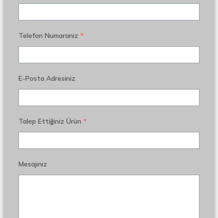
Telefon Numaranız
*
E-Posta Adresiniz
Talep Ettiğiniz Ürün
*
Mesajınız