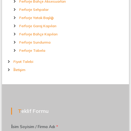
Ferforje Bahçe Aksesuarları
Ferforje Sehpalar
Ferforje Yatak Başlığı
Ferforje Garaj Kapıları
Ferforje Bahçe Kapıları
Ferforje Sundurma
Ferforje Tabela
Fiyat Talebi
İletişim
Teklif Formu
İsim Soyisim / Firma Adı
*