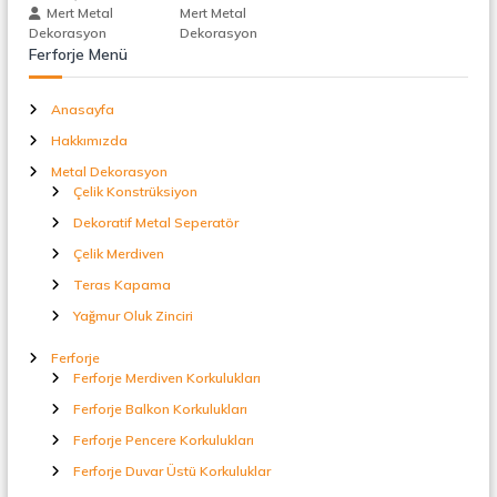
t
Mert Metal
Mert Metal
a
n
Dekorasyon
Dekorasyon
l
Ferforje Menü
S
m
e
Anasayfa
p
e
e
Hakkımızda
r
a
Metal Dekorasyon
s
t
Çelik Konstrüksiyon
ö
Dekoratif Metal Seperatör
r
i
Çelik Merdiven
Teras Kapama
Yağmur Oluk Zinciri
Ferforje
Ferforje Merdiven Korkulukları
Ferforje Balkon Korkulukları
Ferforje Pencere Korkulukları
Ferforje Duvar Üstü Korkuluklar