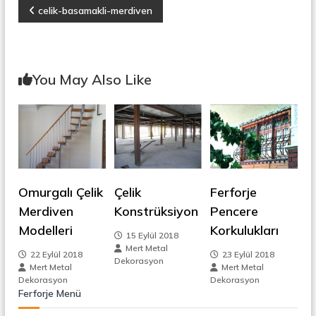
r
Y
celik-basamakli-merdiven
o
ü
n
k
a
s
i
y
z
You May Also Like
o
n
ı
,
Ç
e
g
l
i
e
k
M
Omurgalı Çelik
Çelik
Ferforje
e
z
r
Merdiven
Konstrüksiyon
Pencere
d
Modelleri
Korkulukları
i
i
15 Eylül 2018
v
Mert Metal
22 Eylül 2018
23 Eylül 2018
e
n
Dekorasyon
Mert Metal
Mert Metal
n
Dekorasyon
Dekorasyon
,
m
Ferforje Menü
M
e