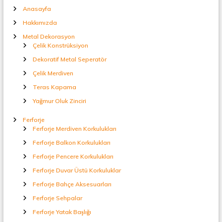
t
e
Anasayfa
a
l
Hakkımızda
s
S
Metal Dekorasyon
e
Çelik Konstrüksiyon
p
i
e
Dekoratif Metal Seperatör
r
Çelik Merdiven
a
t
Teras Kapama
ö
Yağmur Oluk Zinciri
r
Ferforje
Ferforje Merdiven Korkulukları
Ferforje Balkon Korkulukları
Ferforje Pencere Korkulukları
Ferforje Duvar Üstü Korkuluklar
Ferforje Bahçe Aksesuarları
Ferforje Sehpalar
Ferforje Yatak Başlığı