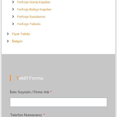
Ferforje Garaj Kapıları
Ferforje Bahçe Kapıları
Ferforje Sundurma
Ferforje Tabela
Fiyat Talebi
İletişim
Teklif Formu
İsim Soyisim / Firma Adı
*
Telefon Numaranız
*