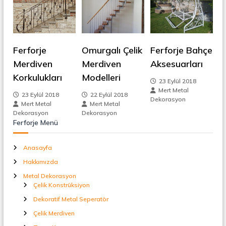
t
g
a
l
e
S
e
Ferforje
Omurgalı Çelik
Ferforje Bahçe
p
z
e
Merdiven
Merdiven
Aksesuarları
r
Korkulukları
Modelleri
i
a
23 Eylül 2018
t
Mert Metal
23 Eylül 2018
22 Eylül 2018
ö
n
Dekorasyon
Mert Metal
Mert Metal
r
Dekorasyon
Dekorasyon
m
Ferforje Menü
e
Anasayfa
Hakkımızda
s
Metal Dekorasyon
Çelik Konstrüksiyon
i
Dekoratif Metal Seperatör
Çelik Merdiven