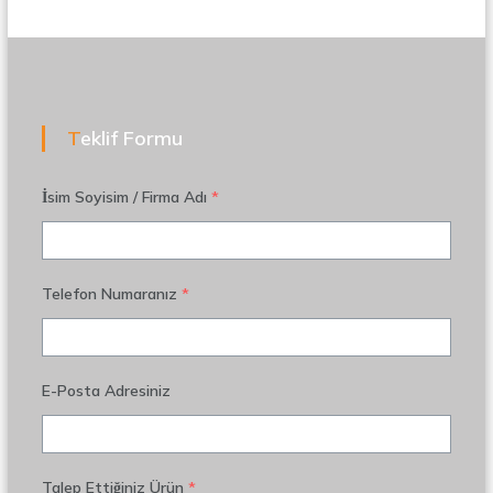
Teklif Formu
İsim Soyisim / Firma Adı
*
Telefon Numaranız
*
E-Posta Adresiniz
Talep Ettiğiniz Ürün
*