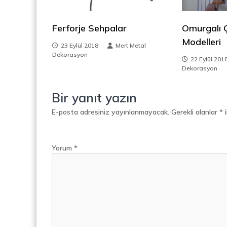
d
i
i
v
Ferforje Sehpalar
Omurgalı Ç
e
n
Modelleri
n
23 Eylül 2018
Mert Metal
,
Dekorasyon
m
22 Eylül 201
M
Dekorasyon
e
e
t
Bir yanıt yazın
a
s
l
E-posta adresiniz yayınlanmayacak.
Gerekli alanlar
*
i
S
i
e
p
Yorum
*
e
r
a
t
ö
r