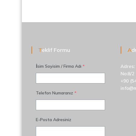
Teklif Formu
A
İsim Soyisim / Firma Adı
*
Adres:
No:8/2
+90 (5
info@
Telefon Numaranız
*
E-Posta Adresiniz