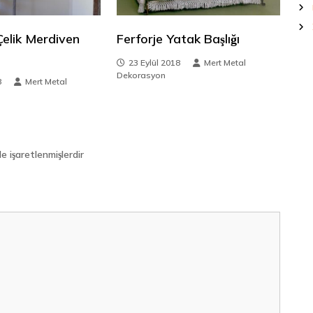
elik Merdiven
Ferforje Yatak Başlığı
23 Eylül 2018
Mert Metal
Dekorasyon
8
Mert Metal
le işaretlenmişlerdir