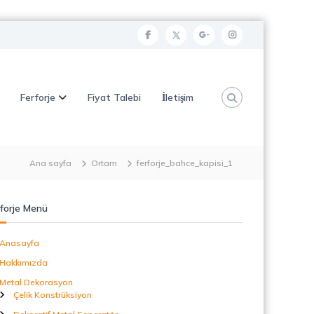
f
t
g
i
a
w
o
n
c
i
o
s
Ferforje
Fiyat Talebi
İletişim
e
t
g
t
b
t
l
a
o
e
e
g
o
r
p
r
Ana sayfa
Ortam
ferforje_bahce_kapisi_1
k
l
a
u
m
forje Menü
s
Anasayfa
Hakkımızda
Metal Dekorasyon
Çelik Konstrüksiyon