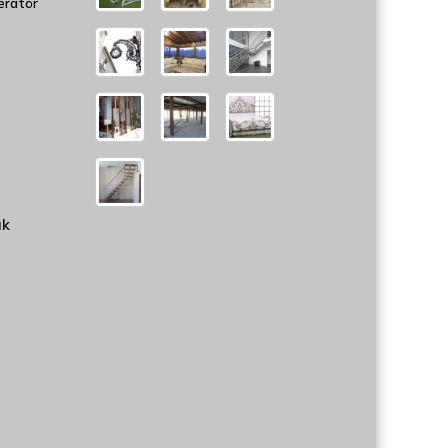
eratör
uk