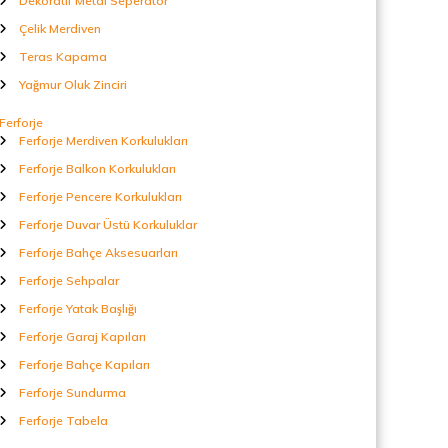
Dekoratif Metal Seperatör
Çelik Merdiven
Teras Kapama
Yağmur Oluk Zinciri
Ferforje
Ferforje Merdiven Korkulukları
Ferforje Balkon Korkulukları
Ferforje Pencere Korkulukları
Ferforje Duvar Üstü Korkuluklar
Ferforje Bahçe Aksesuarları
Ferforje Sehpalar
Ferforje Yatak Başlığı
Ferforje Garaj Kapıları
Ferforje Bahçe Kapıları
Ferforje Sundurma
Ferforje Tabela