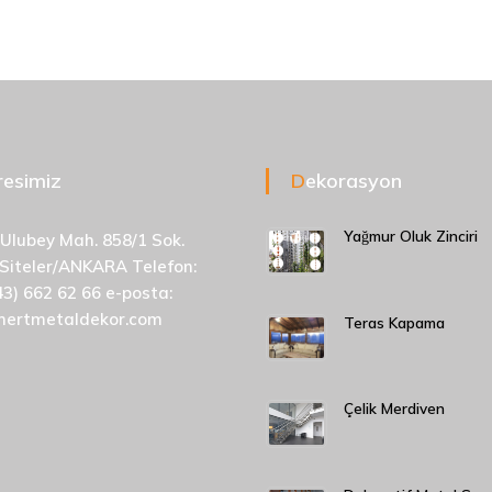
dresimiz
Dekorasyon
Yağmur Oluk Zinciri
 Ulubey Mah. 858/1 Sok.
 Siteler/ANKARA Telefon:
43) 662 62 66 e-posta:
mertmetaldekor.com
Teras Kapama
Çelik Merdiven