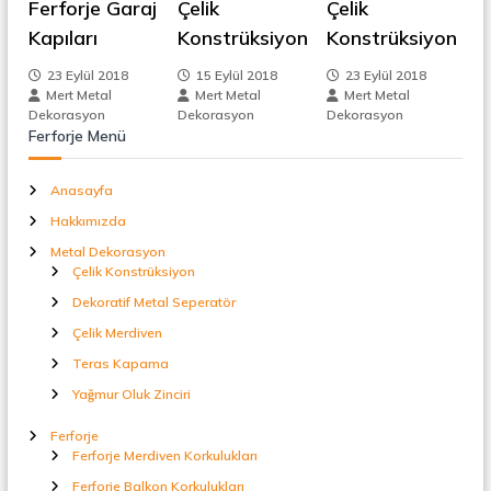
Ferforje Garaj
Çelik
Çelik
t
z
a
Kapıları
Konstrüksiyon
Konstrüksiyon
l
i
S
23 Eylül 2018
15 Eylül 2018
23 Eylül 2018
e
Mert Metal
Mert Metal
Mert Metal
p
n
Dekorasyon
Dekorasyon
Dekorasyon
e
Ferforje Menü
r
m
a
t
Anasayfa
ö
e
Hakkımızda
r
Metal Dekorasyon
s
Çelik Konstrüksiyon
Dekoratif Metal Seperatör
i
Çelik Merdiven
Teras Kapama
Yağmur Oluk Zinciri
Ferforje
Ferforje Merdiven Korkulukları
Ferforje Balkon Korkulukları