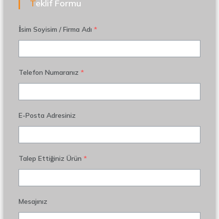
Teklif Formu
İsim Soyisim / Firma Adı
*
Telefon Numaranız
*
E-Posta Adresiniz
Talep Ettiğiniz Ürün
*
Mesajınız