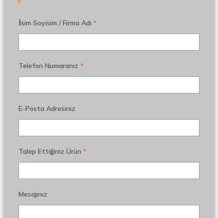
İsim Soyisim / Firma Adı
*
Telefon Numaranız
*
E-Posta Adresiniz
Talep Ettiğiniz Ürün
*
Mesajınız