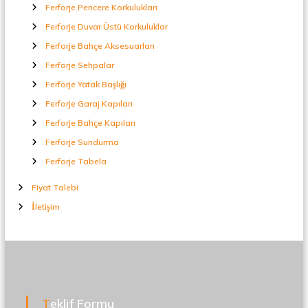
Ferforje Pencere Korkulukları
Ferforje Duvar Üstü Korkuluklar
Ferforje Bahçe Aksesuarları
Ferforje Sehpalar
Ferforje Yatak Başlığı
Ferforje Garaj Kapıları
Ferforje Bahçe Kapıları
Ferforje Sundurma
Ferforje Tabela
Fiyat Talebi
İletişim
Teklif Formu