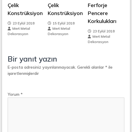
t
Çelik
Çelik
Ferforje
z
a
Konstrüksiyon
Konstrüksiyon
Pencere
l
S
Korkulukları
i
23 Eylül 2018
15 Eylül 2018
e
Mert Metal
Mert Metal
p
23 Eylül 2018
n
Dekorasyon
Dekorasyon
e
Mert Metal
r
Dekorasyon
a
m
t
ö
Bir yanıt yazın
e
r
E-posta adresiniz yayınlanmayacak.
Gerekli alanlar
*
ile
işaretlenmişlerdir
s
i
Yorum
*