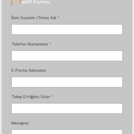
Teklif Formu
İsim Soyisim / Firma Adı
*
Telefon Numaranız
*
E-Posta Adresiniz
Talep Ettiğiniz Ürün
*
Mesajınız