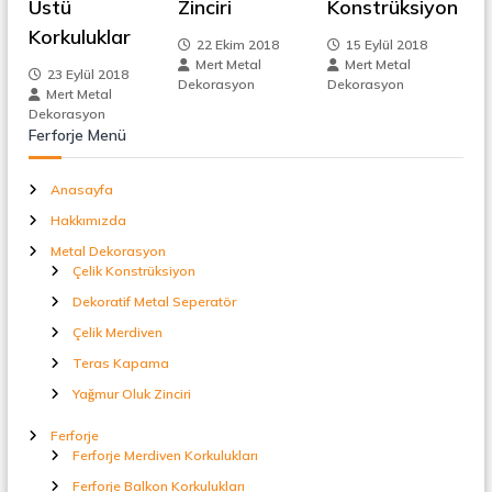
Üstü
Zinciri
Konstrüksiyon
t
a
Korkuluklar
i
22 Ekim 2018
15 Eylül 2018
l
Mert Metal
Mert Metal
S
23 Eylül 2018
n
Dekorasyon
Dekorasyon
e
Mert Metal
p
Dekorasyon
e
m
Ferforje Menü
r
a
e
t
Anasayfa
ö
Hakkımızda
r
s
Metal Dekorasyon
Çelik Konstrüksiyon
i
Dekoratif Metal Seperatör
Çelik Merdiven
Teras Kapama
Yağmur Oluk Zinciri
Ferforje
Ferforje Merdiven Korkulukları
Ferforje Balkon Korkulukları