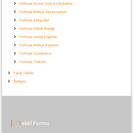
Ferforje Duvar Üstü Korkuluklar
Ferforje Bahçe Aksesuarları
Ferforje Sehpalar
Ferforje Yatak Başlığı
Ferforje Garaj Kapıları
Ferforje Bahçe Kapıları
Ferforje Sundurma
Ferforje Tabela
Fiyat Talebi
İletişim
Teklif Formu