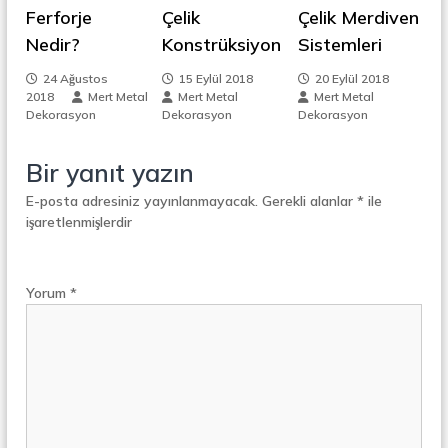
t
Ferforje
Çelik
Çelik Merdiven
z
a
Nedir?
Konstrüksiyon
Sistemleri
l
S
i
24 Ağustos
15 Eylül 2018
20 Eylül 2018
e
2018
Mert Metal
Mert Metal
Mert Metal
p
n
Dekorasyon
Dekorasyon
Dekorasyon
e
r
a
m
Bir yanıt yazın
t
ö
E-posta adresiniz yayınlanmayacak.
Gerekli alanlar
*
ile
e
r
işaretlenmişlerdir
s
Yorum
*
i