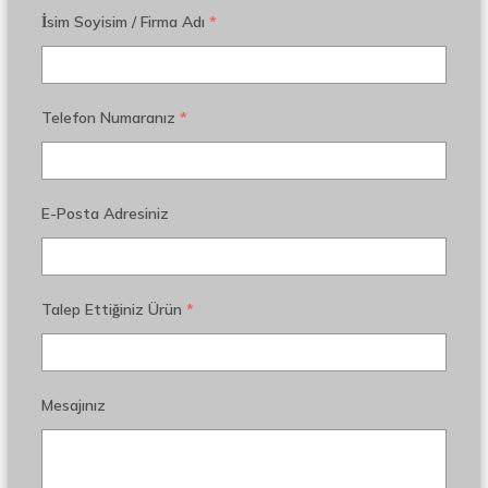
İsim Soyisim / Firma Adı
*
Telefon Numaranız
*
E-Posta Adresiniz
Talep Ettiğiniz Ürün
*
Mesajınız