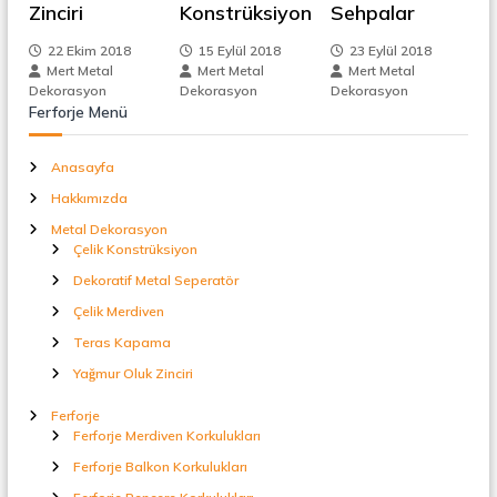
z
Zinciri
Konstrüksiyon
Sehpalar
t
a
i
l
22 Ekim 2018
15 Eylül 2018
23 Eylül 2018
S
Mert Metal
Mert Metal
Mert Metal
n
e
Dekorasyon
Dekorasyon
Dekorasyon
p
Ferforje Menü
e
m
r
Anasayfa
a
e
t
Hakkımızda
ö
r
Metal Dekorasyon
s
Çelik Konstrüksiyon
Dekoratif Metal Seperatör
i
Çelik Merdiven
Teras Kapama
Yağmur Oluk Zinciri
Ferforje
Ferforje Merdiven Korkulukları
Ferforje Balkon Korkulukları