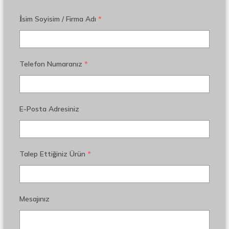
İsim Soyisim / Firma Adı
*
Telefon Numaranız
*
E-Posta Adresiniz
Talep Ettiğiniz Ürün
*
Mesajınız