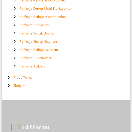
Ferforje Pencere Korkulukları
Ferforje Duvar Üstü Korkuluklar
Ferforje Bahçe Aksesuarları
Ferforje Sehpalar
Ferforje Yatak Başlığı
Ferforje Garaj Kapıları
Ferforje Bahçe Kapıları
Ferforje Sundurma
Ferforje Tabela
Fiyat Talebi
İletişim
Teklif Formu