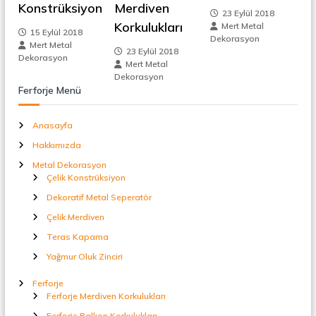
z
Konstrüksiyon
Merdiven
t
23 Eylül 2018
a
Korkulukları
i
Mert Metal
l
15 Eylül 2018
Dekorasyon
S
Mert Metal
23 Eylül 2018
n
e
Dekorasyon
Mert Metal
p
Dekorasyon
e
m
Ferforje Menü
r
a
e
t
Anasayfa
ö
Hakkımızda
r
s
Metal Dekorasyon
Çelik Konstrüksiyon
i
Dekoratif Metal Seperatör
Çelik Merdiven
Teras Kapama
Yağmur Oluk Zinciri
Ferforje
Ferforje Merdiven Korkulukları
Ferforje Balkon Korkulukları