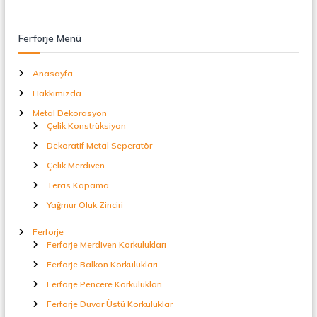
t
a
l
Ferforje Menü
S
e
p
Anasayfa
e
Hakkımızda
r
a
Metal Dekorasyon
t
Çelik Konstrüksiyon
ö
Dekoratif Metal Seperatör
r
Çelik Merdiven
Teras Kapama
Yağmur Oluk Zinciri
Ferforje
Ferforje Merdiven Korkulukları
Ferforje Balkon Korkulukları
Ferforje Pencere Korkulukları
Ferforje Duvar Üstü Korkuluklar