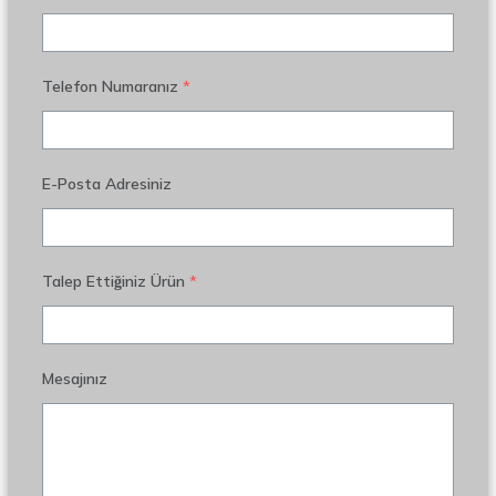
Telefon Numaranız
*
E-Posta Adresiniz
Talep Ettiğiniz Ürün
*
Mesajınız