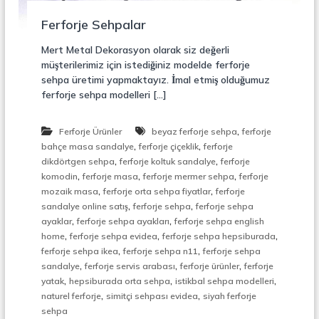
r
o
ü
Ferforje Sehpalar
n
k
s
Mert Metal Dekorasyon olarak siz değerli
i
müşterilerimiz için istediğiniz modelde ferforje
y
sehpa üretimi yapmaktayız. İmal etmiş olduğumuz
o
ferforje sehpa modelleri […]
n
,
Ç
,
Ferforje Ürünler
beyaz ferforje sehpa
ferforje
e
,
,
l
bahçe masa sandalye
ferforje çiçeklik
ferforje
i
,
,
dikdörtgen sehpa
ferforje koltuk sandalye
ferforje
k
,
,
,
komodin
ferforje masa
ferforje mermer sehpa
ferforje
M
,
,
mozaik masa
ferforje orta sehpa fiyatlar
ferforje
e
,
,
sandalye online satış
ferforje sehpa
ferforje sehpa
r
,
,
ayaklar
ferforje sehpa ayakları
ferforje sehpa english
d
,
,
,
i
home
ferforje sehpa evidea
ferforje sehpa hepsiburada
v
,
,
ferforje sehpa ikea
ferforje sehpa n11
ferforje sehpa
e
,
,
,
sandalye
ferforje servis arabası
ferforje ürünler
ferforje
n
,
,
,
yatak
hepsiburada orta sehpa
istikbal sehpa modelleri
,
,
,
naturel ferforje
simitçi sehpası evidea
siyah ferforje
M
sehpa
e