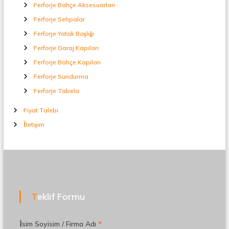
Ferforje Bahçe Aksesuarları
Ferforje Sehpalar
Ferforje Yatak Başlığı
Ferforje Garaj Kapıları
Ferforje Bahçe Kapıları
Ferforje Sundurma
Ferforje Tabela
Fiyat Talebi
İletişim
Teklif Formu
İsim Soyisim / Firma Adı
*