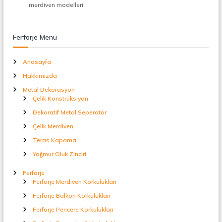
t
merdiven modelleri
a
l
S
Ferforje Menü
e
p
e
Anasayfa
r
Hakkımızda
a
t
Metal Dekorasyon
ö
Çelik Konstrüksiyon
r
Dekoratif Metal Seperatör
Çelik Merdiven
Teras Kapama
Yağmur Oluk Zinciri
Ferforje
Ferforje Merdiven Korkulukları
Ferforje Balkon Korkulukları
Ferforje Pencere Korkulukları