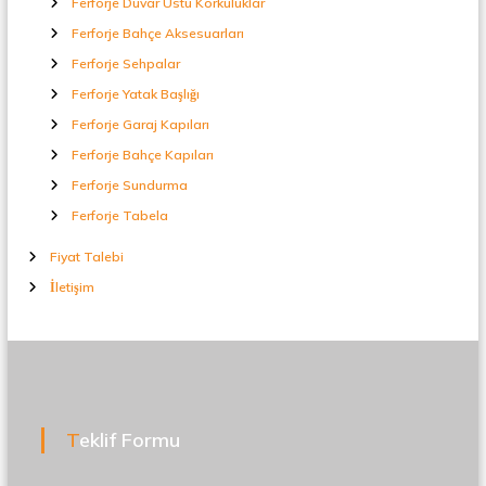
Ferforje Duvar Üstü Korkuluklar
Ferforje Bahçe Aksesuarları
Ferforje Sehpalar
Ferforje Yatak Başlığı
Ferforje Garaj Kapıları
Ferforje Bahçe Kapıları
Ferforje Sundurma
Ferforje Tabela
Fiyat Talebi
İletişim
Teklif Formu