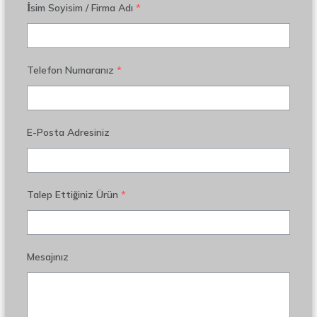
İsim Soyisim / Firma Adı
*
Telefon Numaranız
*
E-Posta Adresiniz
Talep Ettiğiniz Ürün
*
Mesajınız