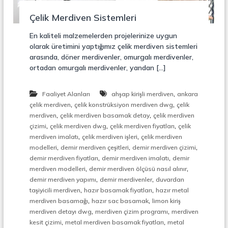
r
o
ü
Çelik Merdiven Sistemleri
n
k
s
En kaliteli malzemelerden projelerinize uygun
i
olarak üretimini yaptığımız çelik merdiven sistemleri
y
arasında, döner merdivenler, omurgalı merdivenler,
o
ortadan omurgalı merdivenler, yandan […]
n
,
Ç
,
Faaliyet Alanları
ahşap kirişli merdiven
ankara
e
,
,
l
çelik merdiven
çelik konstrüksiyon merdiven dwg
çelik
i
,
,
merdiven
çelik merdiven basamak detay
çelik merdiven
k
,
,
,
çizimi
çelik merdiven dwg
çelik merdiven fiyatları
çelik
M
,
,
merdiven imalatı
çelik merdiven işleri
çelik merdiven
e
,
,
,
modelleri
demir merdiven çeşitleri
demir merdiven çizimi
r
,
,
demir merdiven fiyatları
demir merdiven imalatı
demir
d
,
,
i
merdiven modelleri
demir merdiven ölçüsü nasıl alınır
v
,
,
demir merdiven yapımı
demir merdivenler
duvardan
e
,
,
taşiyicili merdiven
hazır basamak fiyatları
hazır metal
n
,
,
merdiven basamağı
hazır sac basamak
limon kiriş
,
,
,
merdiven detayı dwg
merdiven çizim programı
merdiven
M
,
,
kesit çizimi
metal merdiven basamak fiyatları
metal
e