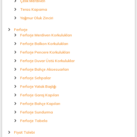
Çelik Merdiven
t
a
Teras Kapama
l
Yağmur Oluk Zinciri
S
e
Ferforje
p
Ferforje Merdiven Korkulukları
e
r
Ferforje Balkon Korkulukları
a
Ferforje Pencere Korkulukları
t
ö
Ferforje Duvar Üstü Korkuluklar
r
Ferforje Bahçe Aksesuarları
Ferforje Sehpalar
Ferforje Yatak Başlığı
Ferforje Garaj Kapıları
Ferforje Bahçe Kapıları
Ferforje Sundurma
Ferforje Tabela
Fiyat Talebi