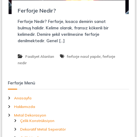
r
o
ü
Ferforje Nedir?
n
k
s
Ferforje Nedir? Ferforje, kısaca demirin sanat
i
bulmuş halidir. Kelime olarak, fransız kökenli bir
y
kelimedir. Demire şekil verilmesine ferforje
o
denilmektedir. Genel […]
n
,
Ç
,
Faaliyet Alanları
ferforje nasıl yapılır
ferforje
e
l
nedir
i
k
M
Ferforje Menü
e
r
d
Anasayfa
i
Hakkımızda
v
e
Metal Dekorasyon
n
Çelik Konstrüksiyon
,
M
Dekoratif Metal Seperatör
e