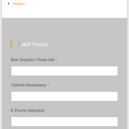
İletişim
Teklif Formu
İsim Soyisim / Firma Adı
*
Telefon Numaranız
*
E-Posta Adresiniz