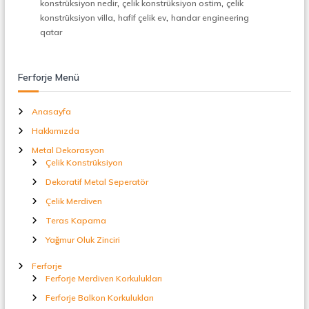
,
,
konstrüksiyon nedir
çelik konstrüksiyon ostim
çelik
t
,
,
konstrüksiyon villa
hafif çelik ev
handar engineering
a
l
qatar
S
e
p
Ferforje Menü
e
r
a
Anasayfa
t
ö
Hakkımızda
r
Metal Dekorasyon
Çelik Konstrüksiyon
Dekoratif Metal Seperatör
Çelik Merdiven
Teras Kapama
Yağmur Oluk Zinciri
Ferforje
Ferforje Merdiven Korkulukları
Ferforje Balkon Korkulukları