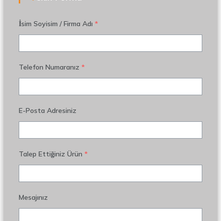
İsim Soyisim / Firma Adı
*
Telefon Numaranız
*
E-Posta Adresiniz
Talep Ettiğiniz Ürün
*
Mesajınız