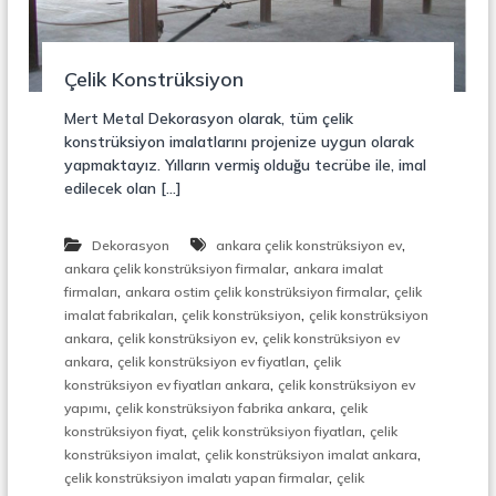
r
o
ü
n
k
s
Çelik Konstrüksiyon
i
y
Mert Metal Dekorasyon olarak, tüm çelik
o
konstrüksiyon imalatlarını projenize uygun olarak
n
yapmaktayız. Yılların vermiş olduğu tecrübe ile, imal
,
edilecek olan […]
Ç
e
l
,
Dekorasyon
ankara çelik konstrüksiyon ev
i
,
k
ankara çelik konstrüksiyon firmalar
ankara imalat
M
,
,
firmaları
ankara ostim çelik konstrüksiyon firmalar
çelik
e
,
,
imalat fabrikaları
çelik konstrüksiyon
çelik konstrüksiyon
r
,
,
ankara
çelik konstrüksiyon ev
çelik konstrüksiyon ev
d
,
,
ankara
çelik konstrüksiyon ev fiyatları
çelik
i
,
konstrüksiyon ev fiyatları ankara
çelik konstrüksiyon ev
v
,
,
e
yapımı
çelik konstrüksiyon fabrika ankara
çelik
n
,
,
konstrüksiyon fiyat
çelik konstrüksiyon fiyatları
çelik
,
,
,
konstrüksiyon imalat
çelik konstrüksiyon imalat ankara
M
,
çelik konstrüksiyon imalatı yapan firmalar
çelik
e