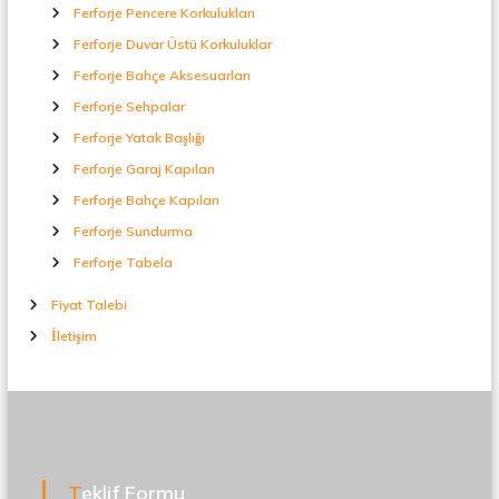
Ferforje Pencere Korkulukları
Ferforje Duvar Üstü Korkuluklar
Ferforje Bahçe Aksesuarları
Ferforje Sehpalar
Ferforje Yatak Başlığı
Ferforje Garaj Kapıları
Ferforje Bahçe Kapıları
Ferforje Sundurma
Ferforje Tabela
Fiyat Talebi
İletişim
Teklif Formu