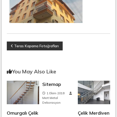
r
o
ü
n
k
s
i
y
o
n
,
Y
Ç
Teras Kapama Fotoğrafları
e
l
a
i
k
z
M
You May Also Like
e
r
ı
d
Sitemap
i
g
v
1 Ekim 2018
e
Mert Metal
n
Dekorasyon
e
,
M
Omurgalı Çelik
Çelik Merdiven
e