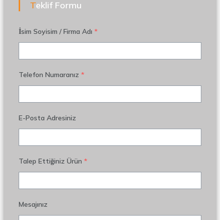
Teklif Formu
İsim Soyisim / Firma Adı
*
Telefon Numaranız
*
E-Posta Adresiniz
Talep Ettiğiniz Ürün
*
Mesajınız