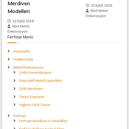
z
Merdiven
t
23 Eylül 2018
a
Modelleri
i
Mert Metal
l
Dekorasyon
S
22 Eylül 2018
n
e
Mert Metal
p
Dekorasyon
e
m
Ferforje Menü
r
a
e
t
Anasayfa
ö
Hakkımızda
r
s
Metal Dekorasyon
Çelik Konstrüksiyon
i
Dekoratif Metal Seperatör
Çelik Merdiven
Teras Kapama
Yağmur Oluk Zinciri
Ferforje
Ferforje Merdiven Korkulukları
Ferforje Balkon Korkulukları