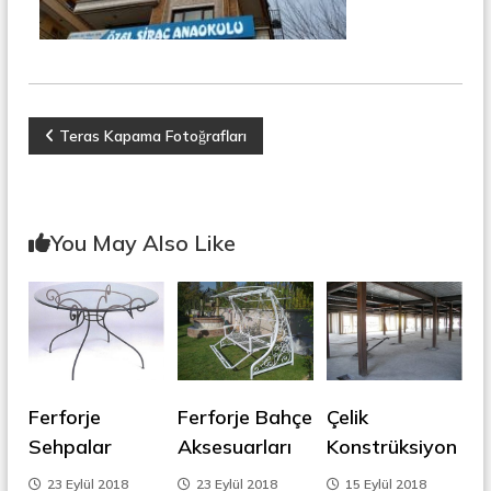
r
o
ü
n
k
s
i
y
o
Y
Teras Kapama Fotoğrafları
n
,
a
Ç
e
l
z
You May Also Like
i
k
ı
M
e
r
g
d
i
e
v
e
Ferforje
Ferforje Bahçe
Çelik
n
z
,
Sehpalar
Aksesuarları
Konstrüksiyon
M
i
e
23 Eylül 2018
23 Eylül 2018
15 Eylül 2018