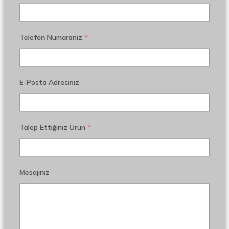
Telefon Numaranız
*
E-Posta Adresiniz
Talep Ettiğiniz Ürün
*
Mesajınız