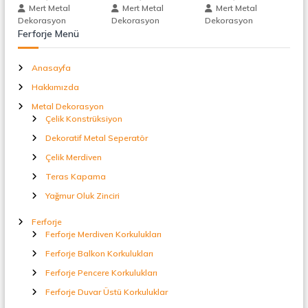
t
Mert Metal
Mert Metal
Mert Metal
a
n
Dekorasyon
Dekorasyon
Dekorasyon
l
Ferforje Menü
S
m
e
Anasayfa
p
e
e
Hakkımızda
r
a
Metal Dekorasyon
s
t
Çelik Konstrüksiyon
ö
Dekoratif Metal Seperatör
r
i
Çelik Merdiven
Teras Kapama
Yağmur Oluk Zinciri
Ferforje
Ferforje Merdiven Korkulukları
Ferforje Balkon Korkulukları
Ferforje Pencere Korkulukları
Ferforje Duvar Üstü Korkuluklar