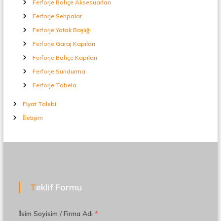
Ferforje Bahçe Aksesuarları
Ferforje Sehpalar
Ferforje Yatak Başlığı
Ferforje Garaj Kapıları
Ferforje Bahçe Kapıları
Ferforje Sundurma
Ferforje Tabela
Fiyat Talebi
İletişim
Teklif Formu
İsim Soyisim / Firma Adı
*