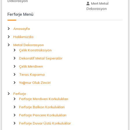
Dekorasyon
t
Mert Metal
a
n
Dekorasyon
l
Ferforje Menü
S
m
e
Anasayfa
p
e
e
Hakkımızda
r
a
Metal Dekorasyon
s
t
Çelik Konstrüksiyon
ö
Dekoratif Metal Seperatör
r
i
Çelik Merdiven
Teras Kapama
Yağmur Oluk Zinciri
Ferforje
Ferforje Merdiven Korkulukları
Ferforje Balkon Korkulukları
Ferforje Pencere Korkulukları
Ferforje Duvar Üstü Korkuluklar