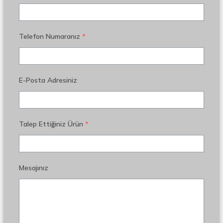
Telefon Numaranız
*
E-Posta Adresiniz
Talep Ettiğiniz Ürün
*
Mesajınız