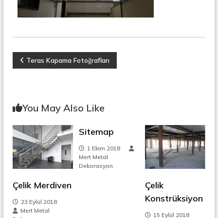
r
o
ü
n
k
s
i
y
o
Y
Teras Kapama Fotoğrafları
n
,
a
Ç
e
l
z
You May Also Like
i
k
ı
M
Sitemap
e
r
g
1 Ekim 2018
d
Mert Metal
i
Dekorasyon
e
v
e
Çelik Merdiven
Çelik
n
z
,
Konstrüksiyon
23 Eylül 2018
M
i
Mert Metal
e
15 Eylül 2018