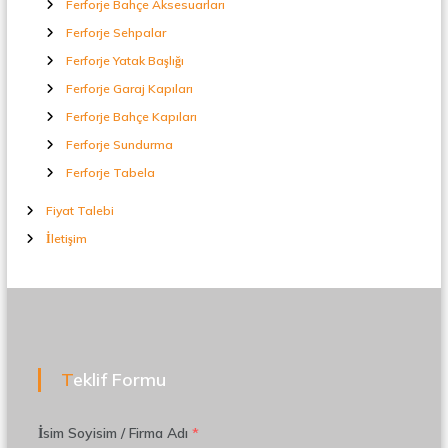
Ferforje Bahçe Aksesuarları
Ferforje Sehpalar
Ferforje Yatak Başlığı
Ferforje Garaj Kapıları
Ferforje Bahçe Kapıları
Ferforje Sundurma
Ferforje Tabela
Fiyat Talebi
İletişim
Teklif Formu
İsim Soyisim / Firma Adı
*