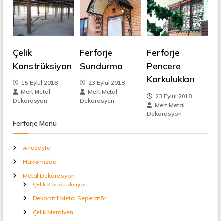
t
g
a
l
e
S
e
p
z
Çelik
Ferforje
Ferforje
e
Konstrüksiyon
Sundurma
Pencere
r
i
a
Korkulukları
15 Eylül 2018
23 Eylül 2018
t
Mert Metal
Mert Metal
ö
n
23 Eylül 2018
Dekorasyon
Dekorasyon
r
Mert Metal
Dekorasyon
m
Ferforje Menü
e
Anasayfa
s
Hakkımızda
Metal Dekorasyon
i
Çelik Konstrüksiyon
Dekoratif Metal Seperatör
Çelik Merdiven