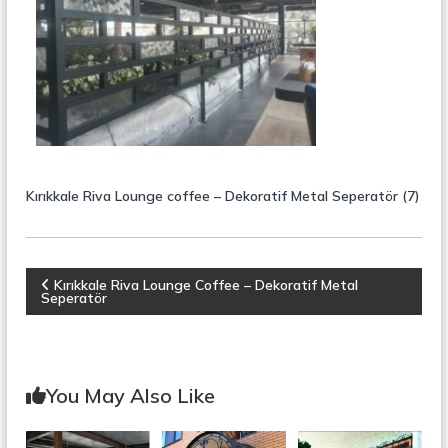
r
o
ü
n
k
s
i
y
o
n
,
Ç
e
Kırıkkale Riva Lounge coffee – Dekoratif Metal Seperatör (7)
l
i
k
M
e
Y
Kırıkkale Riva Lounge Coffee – Dekoratif Metal
r
Seperatör
d
a
i
v
e
z
n
You May Also Like
,
ı
M
e