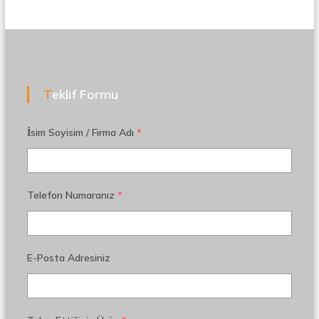
Teklif Formu
İsim Soyisim / Firma Adı
*
Telefon Numaranız
*
E-Posta Adresiniz