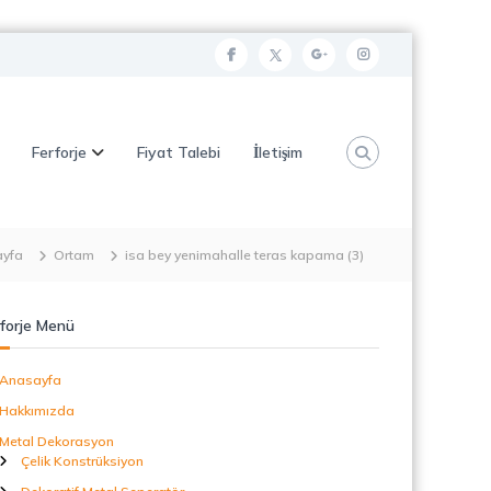
f
t
g
i
a
w
o
n
c
i
o
s
Ferforje
Fiyat Talebi
İletişim
e
t
g
t
b
t
l
a
o
e
e
g
o
r
p
r
ayfa
Ortam
isa bey yenimahalle teras kapama (3)
k
l
a
u
m
forje Menü
s
Anasayfa
Hakkımızda
Metal Dekorasyon
Çelik Konstrüksiyon