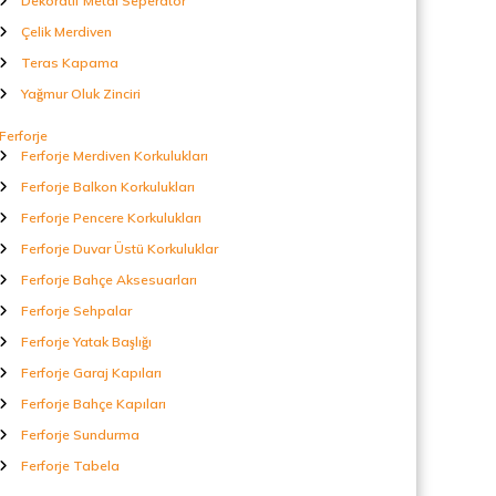
Dekoratif Metal Seperatör
Çelik Merdiven
Teras Kapama
Yağmur Oluk Zinciri
Ferforje
Ferforje Merdiven Korkulukları
Ferforje Balkon Korkulukları
Ferforje Pencere Korkulukları
Ferforje Duvar Üstü Korkuluklar
Ferforje Bahçe Aksesuarları
Ferforje Sehpalar
Ferforje Yatak Başlığı
Ferforje Garaj Kapıları
Ferforje Bahçe Kapıları
Ferforje Sundurma
Ferforje Tabela