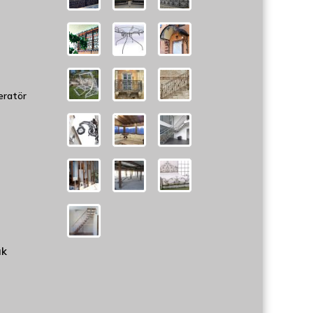
eratör
uk