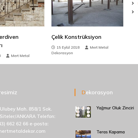
erdiven
Çelik Konstrüksiyon
ı
15 Eylül 2018
Mert Metal
Dekorasyon
8
Mert Metal
dresimiz
Dekorasyon
Yağmur Oluk Zinciri
 Ulubey Mah. 858/1 Sok.
 Siteler/ANKARA Telefon:
43) 662 62 66 e-posta:
mertmetaldekor.com
Teras Kapama