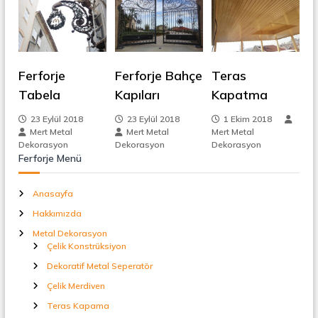
t
g
a
l
S
e
e
p
Ferforje
Ferforje Bahçe
Teras
z
e
Tabela
Kapıları
Kapatma
r
a
i
23 Eylül 2018
23 Eylül 2018
1 Ekim 2018
t
Mert Metal
Mert Metal
Mert Metal
ö
n
Dekorasyon
Dekorasyon
Dekorasyon
r
Ferforje Menü
m
Anasayfa
e
Hakkımızda
Metal Dekorasyon
s
Çelik Konstrüksiyon
Dekoratif Metal Seperatör
i
Çelik Merdiven
Teras Kapama