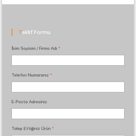
Teklif Formu
İsim Soyisim / Firma Adı
*
Telefon Numaranız
*
E-Posta Adresiniz
Talep Ettiğiniz Ürün
*