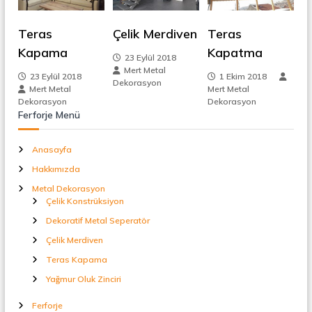
t
e
a
Teras
Çelik Merdiven
Teras
l
z
S
Kapama
Kapatma
e
23 Eylül 2018
p
i
Mert Metal
23 Eylül 2018
1 Ekim 2018
e
Dekorasyon
Mert Metal
Mert Metal
r
n
Dekorasyon
Dekorasyon
a
Ferforje Menü
t
ö
m
r
Anasayfa
e
Hakkımızda
Metal Dekorasyon
s
Çelik Konstrüksiyon
Dekoratif Metal Seperatör
i
Çelik Merdiven
Teras Kapama
Yağmur Oluk Zinciri
Ferforje