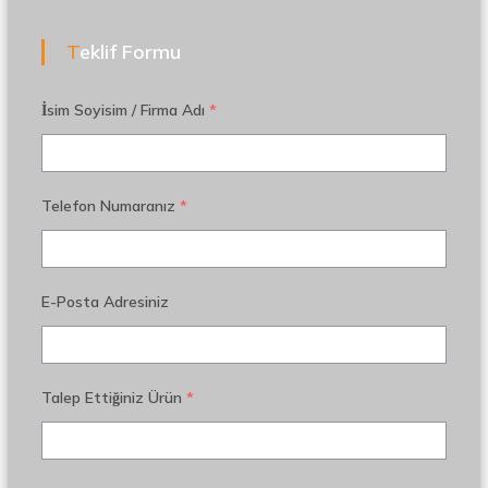
Teklif Formu
İsim Soyisim / Firma Adı
*
Telefon Numaranız
*
E-Posta Adresiniz
Talep Ettiğiniz Ürün
*