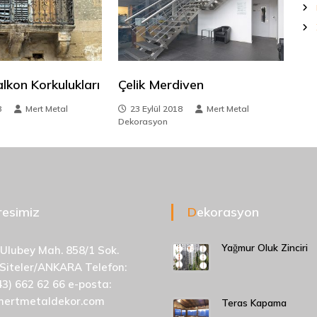
alkon Korkulukları
Çelik Merdiven
8
Mert Metal
23 Eylül 2018
Mert Metal
Dekorasyon
dresimiz
Dekorasyon
Yağmur Oluk Zinciri
 Ulubey Mah. 858/1 Sok.
 Siteler/ANKARA Telefon:
43) 662 62 66 e-posta:
mertmetaldekor.com
Teras Kapama