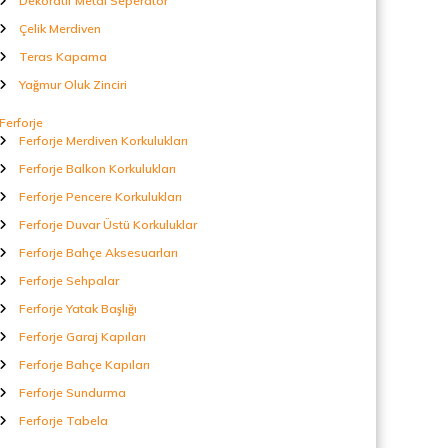
Dekoratif Metal Seperatör
Çelik Merdiven
Teras Kapama
Yağmur Oluk Zinciri
Ferforje
Ferforje Merdiven Korkulukları
Ferforje Balkon Korkulukları
Ferforje Pencere Korkulukları
Ferforje Duvar Üstü Korkuluklar
Ferforje Bahçe Aksesuarları
Ferforje Sehpalar
Ferforje Yatak Başlığı
Ferforje Garaj Kapıları
Ferforje Bahçe Kapıları
Ferforje Sundurma
Ferforje Tabela