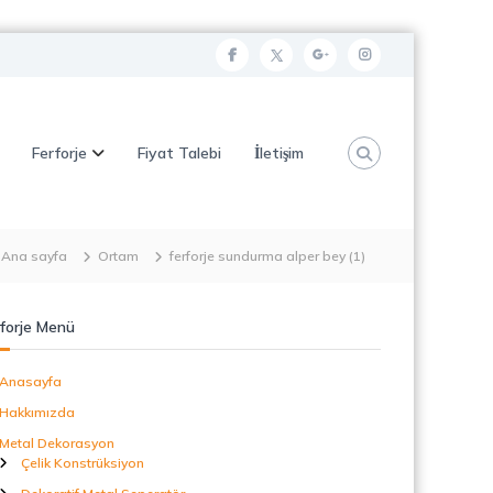
f
t
g
i
a
w
o
n
c
i
o
s
Ferforje
Fiyat Talebi
İletişim
e
t
g
t
b
t
l
a
o
e
e
g
o
r
p
r
Ana sayfa
Ortam
ferforje sundurma alper bey (1)
k
l
a
u
m
forje Menü
s
Anasayfa
Hakkımızda
Metal Dekorasyon
Çelik Konstrüksiyon