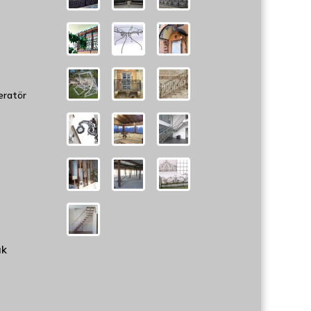
eratör
uk