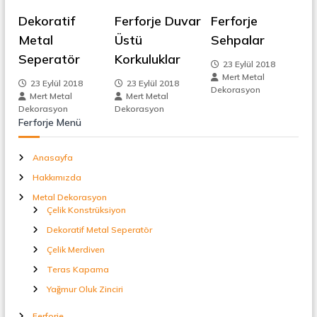
e
t
Dekoratif
Ferforje Duvar
Ferforje
a
z
l
Metal
Üstü
Sehpalar
S
Seperatör
Korkuluklar
i
e
23 Eylül 2018
p
Mert Metal
e
23 Eylül 2018
23 Eylül 2018
n
Dekorasyon
r
Mert Metal
Mert Metal
a
Dekorasyon
Dekorasyon
m
t
Ferforje Menü
ö
r
e
Anasayfa
Hakkımızda
s
Metal Dekorasyon
Çelik Konstrüksiyon
i
Dekoratif Metal Seperatör
Çelik Merdiven
Teras Kapama
Yağmur Oluk Zinciri
Ferforje