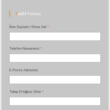
Teklif Formu
İsim Soyisim / Firma Adı
*
Telefon Numaranız
*
E-Posta Adresiniz
Talep Ettiğiniz Ürün
*