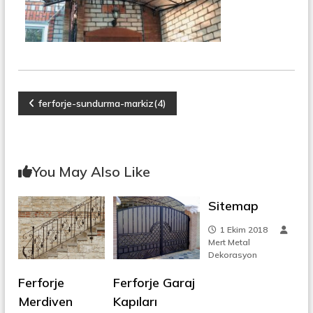
r
o
ü
n
k
s
i
y
o
n
Y
ferforje-sundurma-markiz(4)
,
Ç
a
e
l
i
z
You May Also Like
k
M
ı
e
Sitemap
r
d
g
1 Ekim 2018
i
Mert Metal
v
Dekorasyon
e
e
n
Ferforje
Ferforje Garaj
,
z
M
Merdiven
Kapıları
e