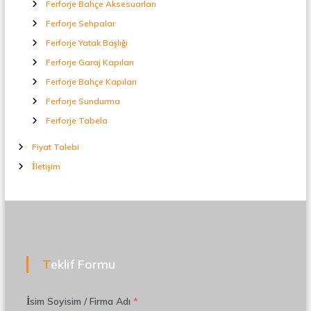
Ferforje Bahçe Aksesuarları
Ferforje Sehpalar
Ferforje Yatak Başlığı
Ferforje Garaj Kapıları
Ferforje Bahçe Kapıları
Ferforje Sundurma
Ferforje Tabela
Fiyat Talebi
İletişim
Teklif Formu
İsim Soyisim / Firma Adı
*