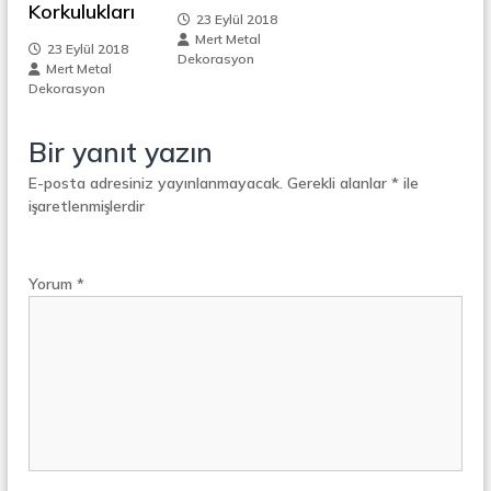
Korkulukları
i
t
23 Eylül 2018
a
Mert Metal
l
23 Eylül 2018
n
Dekorasyon
S
Mert Metal
e
Dekorasyon
m
p
e
Bir yanıt yazın
r
e
a
E-posta adresiniz yayınlanmayacak.
Gerekli alanlar
*
ile
t
işaretlenmişlerdir
s
ö
r
i
Yorum
*