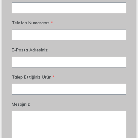
Telefon Numaranız
*
E-Posta Adresiniz
Talep Ettiğiniz Ürün
*
Mesajınız