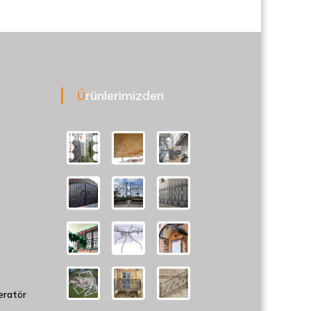
Ürünlerimizden
eratör