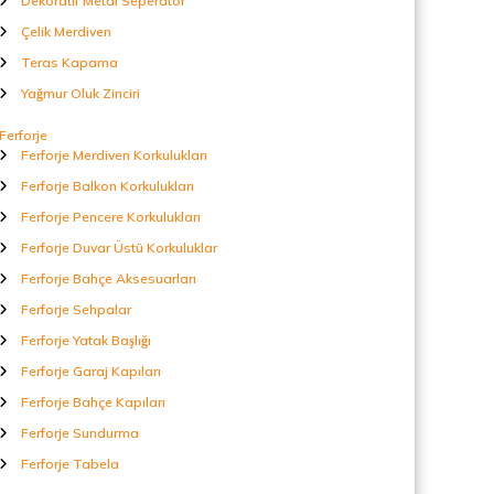
Dekoratif Metal Seperatör
Çelik Merdiven
Teras Kapama
Yağmur Oluk Zinciri
Ferforje
Ferforje Merdiven Korkulukları
Ferforje Balkon Korkulukları
Ferforje Pencere Korkulukları
Ferforje Duvar Üstü Korkuluklar
Ferforje Bahçe Aksesuarları
Ferforje Sehpalar
Ferforje Yatak Başlığı
Ferforje Garaj Kapıları
Ferforje Bahçe Kapıları
Ferforje Sundurma
Ferforje Tabela