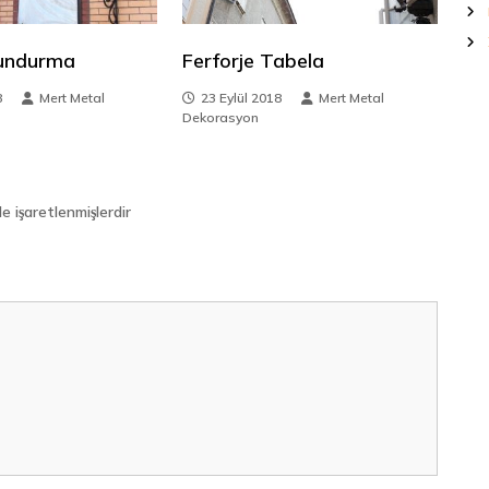
Sundurma
Ferforje Tabela
8
Mert Metal
23 Eylül 2018
Mert Metal
Dekorasyon
le işaretlenmişlerdir