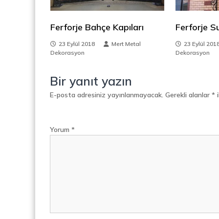
d
i
i
v
Ferforje Bahçe Kapıları
Ferforje 
e
n
n
23 Eylül 2018
Mert Metal
23 Eylül 201
,
Dekorasyon
Dekorasyon
m
M
e
Bir yanıt yazın
e
t
a
E-posta adresiniz yayınlanmayacak.
Gerekli alanlar
*
i
s
l
S
i
e
Yorum
*
p
e
r
a
t
ö
r