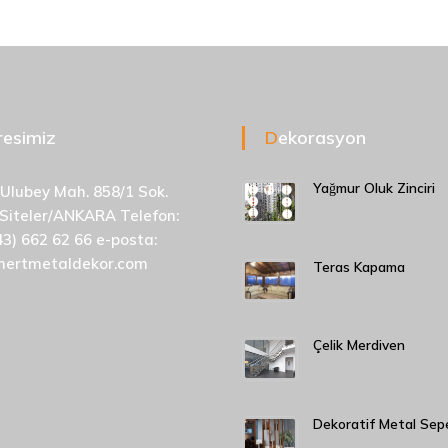
dresimiz
Dekorasyon
Yağmur Oluk Zinciri
 Ulubey Mah. 858/1 Sok.
 Siteler/ANKARA Telefon:
43) 662 62 66 e-posta:
mertmetaldekor.com
Teras Kapama
Çelik Merdiven
Dekoratif Metal Sep