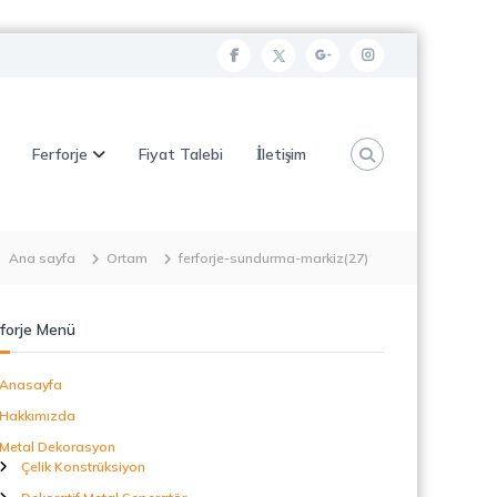
f
t
g
i
a
w
o
n
c
i
o
s
Ferforje
Fiyat Talebi
İletişim
e
t
g
t
b
t
l
a
o
e
e
g
o
r
p
r
Ana sayfa
Ortam
ferforje-sundurma-markiz(27)
k
l
a
u
m
forje Menü
s
Anasayfa
Hakkımızda
Metal Dekorasyon
Çelik Konstrüksiyon