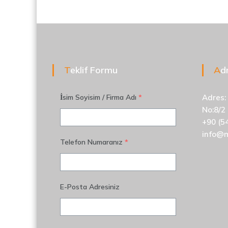
Teklif Formu
A
İsim Soyisim / Firma Adı
*
Adres:
No:8/2
+90 (5
info@
Telefon Numaranız
*
E-Posta Adresiniz