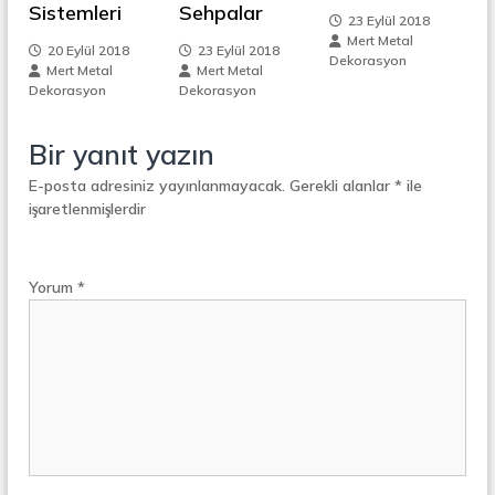
z
Sistemleri
Sehpalar
t
23 Eylül 2018
a
i
Mert Metal
l
20 Eylül 2018
23 Eylül 2018
Dekorasyon
S
Mert Metal
Mert Metal
n
e
Dekorasyon
Dekorasyon
p
e
m
Bir yanıt yazın
r
a
E-posta adresiniz yayınlanmayacak.
Gerekli alanlar
*
ile
e
t
işaretlenmişlerdir
ö
r
s
Yorum
*
i