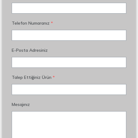
Telefon Numaranız
*
E-Posta Adresiniz
Talep Ettiğiniz Ürün
*
Mesajınız