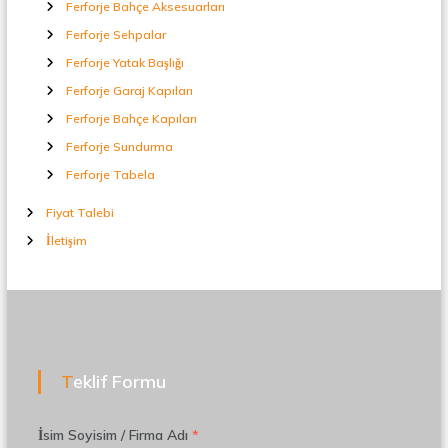
Ferforje Bahçe Aksesuarları
Ferforje Sehpalar
Ferforje Yatak Başlığı
Ferforje Garaj Kapıları
Ferforje Bahçe Kapıları
Ferforje Sundurma
Ferforje Tabela
Fiyat Talebi
İletişim
Teklif Formu
İsim Soyisim / Firma Adı
*