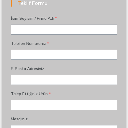
Teklif Formu
İsim Soyisim / Firma Adı
*
Telefon Numaranız
*
E-Posta Adresiniz
Talep Ettiğiniz Ürün
*
Mesajınız