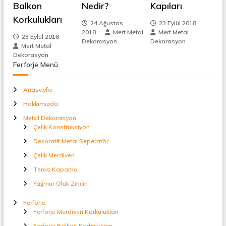
z
Balkon
Nedir?
Kapıları
t
a
Korkulukları
i
l
24 Ağustos
23 Eylül 2018
S
2018
Mert Metal
Mert Metal
23 Eylül 2018
n
e
Dekorasyon
Dekorasyon
Mert Metal
p
Dekorasyon
e
m
Ferforje Menü
r
a
e
t
Anasayfa
ö
Hakkımızda
r
s
Metal Dekorasyon
Çelik Konstrüksiyon
i
Dekoratif Metal Seperatör
Çelik Merdiven
Teras Kapama
Yağmur Oluk Zinciri
Ferforje
Ferforje Merdiven Korkulukları
Ferforje Balkon Korkulukları