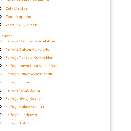
Dekoratif Metal Seperatör
Çelik Merdiven
Teras Kapama
Yağmur Oluk Zinciri
Ferforje
Ferforje Merdiven Korkulukları
Ferforje Balkon Korkulukları
Ferforje Pencere Korkulukları
Ferforje Duvar Üstü Korkuluklar
Ferforje Bahçe Aksesuarları
Ferforje Sehpalar
Ferforje Yatak Başlığı
Ferforje Garaj Kapıları
Ferforje Bahçe Kapıları
Ferforje Sundurma
Ferforje Tabela