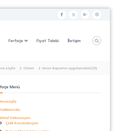
f
t
g
i
a
w
o
n
c
i
o
s
Ferforje
Fiyat Talebi
İletişim
e
t
g
t
b
t
l
a
o
e
e
g
o
r
p
r
na sayfa
Ortam
teras-kapama-uygulamalari(20)
k
l
a
u
m
forje Menü
s
Anasayfa
Hakkımızda
Metal Dekorasyon
Çelik Konstrüksiyon