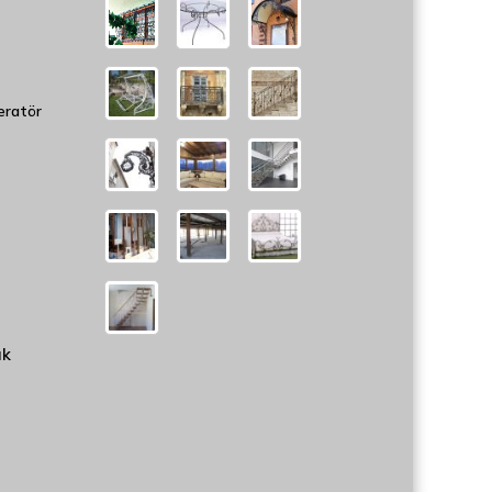
eratör
uk