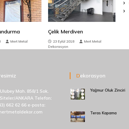
Sundurma
Çelik Merdiven
8
Mert Metal
23 Eylül 2018
Mert Metal
Dekorasyon
dresimiz
Dekorasyon
Yağmur Oluk Zinciri
 Ulubey Mah. 858/1 Sok.
 Siteler/ANKARA Telefon:
43) 662 62 66 e-posta:
mertmetaldekor.com
Teras Kapama