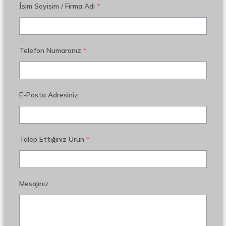
İsim Soyisim / Firma Adı
*
Telefon Numaranız
*
E-Posta Adresiniz
Talep Ettiğiniz Ürün
*
Mesajınız