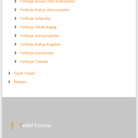
Ferforje Duvar Üstü Korkuluklar
Ferforje Bahçe Aksesuarları
Ferforje Sehpalar
Ferforje Yatak Başlığı
Ferforje Garaj Kapıları
Ferforje Bahçe Kapıları
Ferforje Sundurma
Ferforje Tabela
Fiyat Talebi
İletişim
Teklif Formu