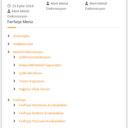
t
Mert Metal
Mert Metal
23 Eylül 2018
a
n
Dekorasyon
Dekorasyon
Mert Metal
l
Dekorasyon
S
m
Ferforje Menü
e
p
e
e
Anasayfa
r
a
Hakkımızda
s
t
Metal Dekorasyon
ö
Çelik Konstrüksiyon
r
i
Dekoratif Metal Seperatör
Çelik Merdiven
Teras Kapama
Yağmur Oluk Zinciri
Ferforje
Ferforje Merdiven Korkulukları
Ferforje Balkon Korkulukları
Ferforje Pencere Korkulukları