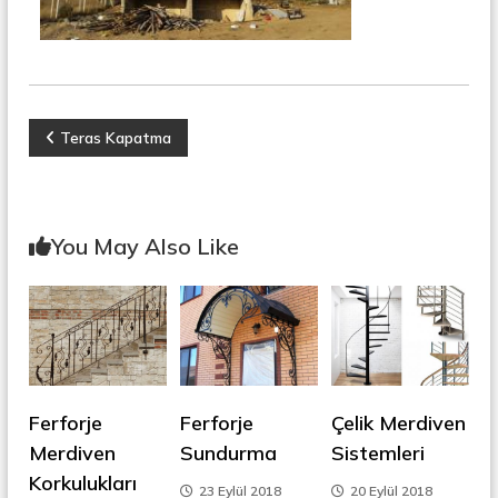
r
o
ü
n
k
s
i
y
o
Y
Teras Kapatma
n
,
a
Ç
e
l
z
You May Also Like
i
k
ı
M
e
r
g
d
i
e
v
e
Ferforje
Ferforje
Çelik Merdiven
n
z
,
Merdiven
Sundurma
Sistemleri
M
Korkulukları
i
e
23 Eylül 2018
20 Eylül 2018