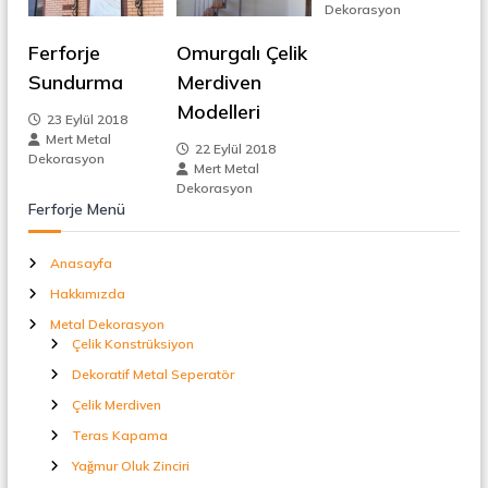
Dekorasyon
t
e
a
l
Ferforje
Omurgalı Çelik
z
S
Sundurma
Merdiven
e
p
Modelleri
i
23 Eylül 2018
e
Mert Metal
r
22 Eylül 2018
n
Dekorasyon
a
Mert Metal
t
Dekorasyon
ö
m
Ferforje Menü
r
e
Anasayfa
Hakkımızda
s
Metal Dekorasyon
Çelik Konstrüksiyon
i
Dekoratif Metal Seperatör
Çelik Merdiven
Teras Kapama
Yağmur Oluk Zinciri