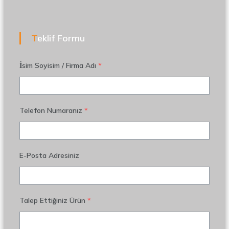
Teklif Formu
İsim Soyisim / Firma Adı
*
Telefon Numaranız
*
E-Posta Adresiniz
Talep Ettiğiniz Ürün
*