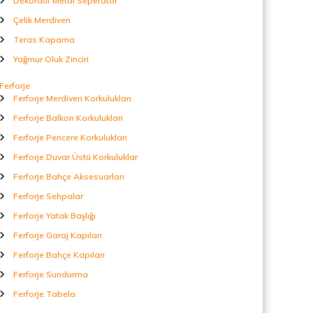
Dekoratif Metal Seperatör
Çelik Merdiven
Teras Kapama
Yağmur Oluk Zinciri
Ferforje
Ferforje Merdiven Korkulukları
Ferforje Balkon Korkulukları
Ferforje Pencere Korkulukları
Ferforje Duvar Üstü Korkuluklar
Ferforje Bahçe Aksesuarları
Ferforje Sehpalar
Ferforje Yatak Başlığı
Ferforje Garaj Kapıları
Ferforje Bahçe Kapıları
Ferforje Sundurma
Ferforje Tabela