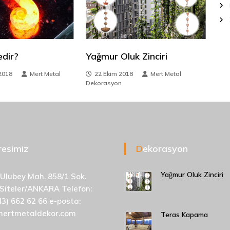
edir?
Yağmur Oluk Zinciri
2018
Mert Metal
22 Ekim 2018
Mert Metal
Dekorasyon
dresimiz
Dekorasyon
Yağmur Oluk Zinciri
 Ulubey Mah. 858/1 Sok.
 Siteler/ANKARA Telefon:
43) 662 62 66 e-posta:
mertmetaldekor.com
Teras Kapama