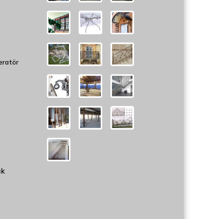
eratör
uk