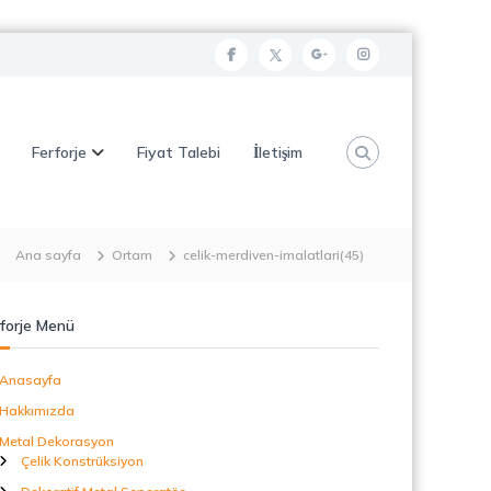
f
t
g
i
a
w
o
n
c
i
o
s
Ferforje
Fiyat Talebi
İletişim
e
t
g
t
b
t
l
a
o
e
e
g
o
r
p
r
Ana sayfa
Ortam
celik-merdiven-imalatlari(45)
k
l
a
u
m
forje Menü
s
Anasayfa
Hakkımızda
Metal Dekorasyon
Çelik Konstrüksiyon