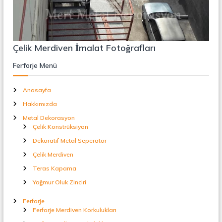
r
o
ü
n
k
s
i
Çelik Merdiven İmalat Fotoğrafları
y
o
Ferforje Menü
n
,
Ç
Anasayfa
e
l
Hakkımızda
i
Metal Dekorasyon
k
Çelik Konstrüksiyon
M
e
Dekoratif Metal Seperatör
r
Çelik Merdiven
d
i
Teras Kapama
v
e
Yağmur Oluk Zinciri
n
,
Ferforje
M
Ferforje Merdiven Korkulukları
e