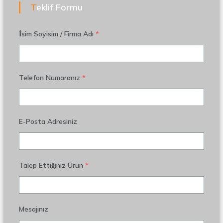
Teklif Formu
İsim Soyisim / Firma Adı
*
Telefon Numaranız
*
E-Posta Adresiniz
Talep Ettiğiniz Ürün
*
Mesajınız