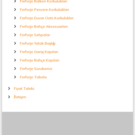
Ferforje Balkon Korkulukları
t
a
Ferforje Pencere Korkulukları
l
Ferforje Duvar Üstü Korkuluklar
S
e
Ferforje Bahçe Aksesuarları
p
Ferforje Sehpalar
e
r
Ferforje Yatak Başlığı
a
t
Ferforje Garaj Kapıları
ö
Ferforje Bahçe Kapıları
r
Ferforje Sundurma
Ferforje Tabela
Fiyat Talebi
İletişim