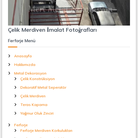
r
o
ü
n
k
s
i
Çelik Merdiven İmalat Fotoğrafları
y
o
Ferforje Menü
n
,
Ç
Anasayfa
e
l
Hakkımızda
i
Metal Dekorasyon
k
Çelik Konstrüksiyon
M
e
Dekoratif Metal Seperatör
r
Çelik Merdiven
d
i
Teras Kapama
v
e
Yağmur Oluk Zinciri
n
,
Ferforje
M
Ferforje Merdiven Korkulukları
e