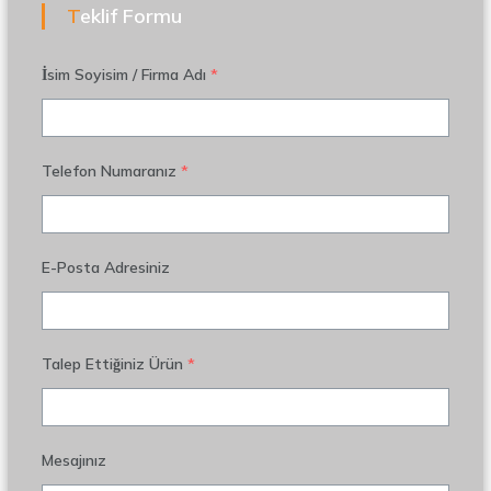
Teklif Formu
İsim Soyisim / Firma Adı
*
Telefon Numaranız
*
E-Posta Adresiniz
Talep Ettiğiniz Ürün
*
Mesajınız