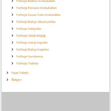
Ferforje Balkon Korkulukları
t
a
Ferforje Pencere Korkulukları
l
Ferforje Duvar Üstü Korkuluklar
S
e
Ferforje Bahçe Aksesuarları
p
Ferforje Sehpalar
e
r
Ferforje Yatak Başlığı
a
t
Ferforje Garaj Kapıları
ö
Ferforje Bahçe Kapıları
r
Ferforje Sundurma
Ferforje Tabela
Fiyat Talebi
İletişim