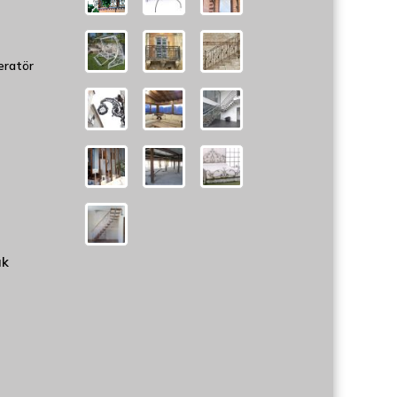
eratör
uk