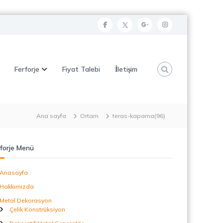
f
t
g
i
a
w
o
n
c
i
o
s
Ferforje
Fiyat Talebi
İletişim
e
t
g
t
b
t
l
a
o
e
e
g
o
r
p
r
Ana sayfa
Ortam
teras-kapama(96)
k
l
a
u
m
forje Menü
s
Anasayfa
Hakkımızda
Metal Dekorasyon
Çelik Konstrüksiyon