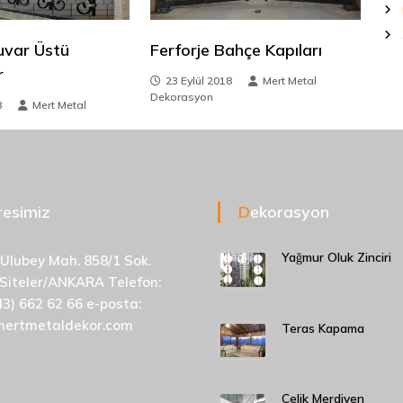
uvar Üstü
Ferforje Bahçe Kapıları
r
23 Eylül 2018
Mert Metal
Dekorasyon
8
Mert Metal
dresimiz
Dekorasyon
Yağmur Oluk Zinciri
 Ulubey Mah. 858/1 Sok.
 Siteler/ANKARA Telefon:
43) 662 62 66 e-posta:
mertmetaldekor.com
Teras Kapama
Çelik Merdiven