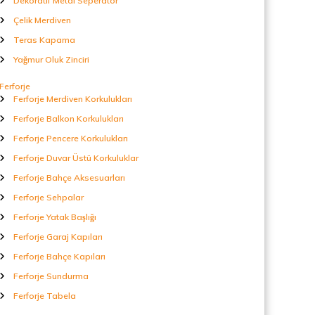
Dekoratif Metal Seperatör
Çelik Merdiven
Teras Kapama
Yağmur Oluk Zinciri
Ferforje
Ferforje Merdiven Korkulukları
Ferforje Balkon Korkulukları
Ferforje Pencere Korkulukları
Ferforje Duvar Üstü Korkuluklar
Ferforje Bahçe Aksesuarları
Ferforje Sehpalar
Ferforje Yatak Başlığı
Ferforje Garaj Kapıları
Ferforje Bahçe Kapıları
Ferforje Sundurma
Ferforje Tabela