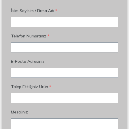
İsim Soyisim / Firma Adı
*
Telefon Numaranız
*
E-Posta Adresiniz
Talep Ettiğiniz Ürün
*
Mesajınız