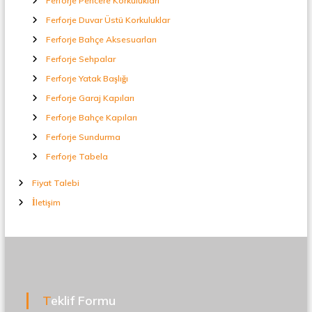
Ferforje Pencere Korkulukları
Ferforje Duvar Üstü Korkuluklar
Ferforje Bahçe Aksesuarları
Ferforje Sehpalar
Ferforje Yatak Başlığı
Ferforje Garaj Kapıları
Ferforje Bahçe Kapıları
Ferforje Sundurma
Ferforje Tabela
Fiyat Talebi
İletişim
Teklif Formu