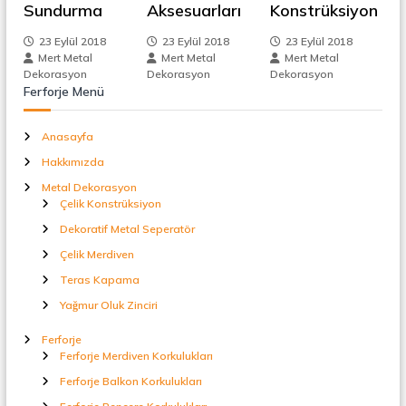
z
Sundurma
Aksesuarları
Konstrüksiyon
t
a
i
l
23 Eylül 2018
23 Eylül 2018
23 Eylül 2018
S
Mert Metal
Mert Metal
Mert Metal
n
e
Dekorasyon
Dekorasyon
Dekorasyon
p
Ferforje Menü
e
m
r
Anasayfa
a
e
t
Hakkımızda
ö
r
Metal Dekorasyon
s
Çelik Konstrüksiyon
Dekoratif Metal Seperatör
i
Çelik Merdiven
Teras Kapama
Yağmur Oluk Zinciri
Ferforje
Ferforje Merdiven Korkulukları
Ferforje Balkon Korkulukları