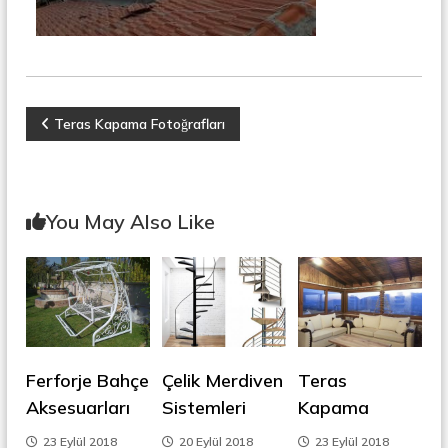
r
o
ü
n
k
s
i
y
o
Y
Teras Kapama Fotoğrafları
n
,
a
Ç
e
l
z
You May Also Like
i
k
ı
M
e
r
g
d
i
e
v
e
Ferforje Bahçe
Çelik Merdiven
Teras
n
z
,
Aksesuarları
Sistemleri
Kapama
M
i
e
23 Eylül 2018
20 Eylül 2018
23 Eylül 2018