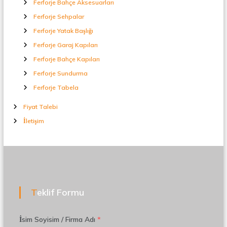
Ferforje Bahçe Aksesuarları
Ferforje Sehpalar
Ferforje Yatak Başlığı
Ferforje Garaj Kapıları
Ferforje Bahçe Kapıları
Ferforje Sundurma
Ferforje Tabela
Fiyat Talebi
İletişim
Teklif Formu
İsim Soyisim / Firma Adı
*