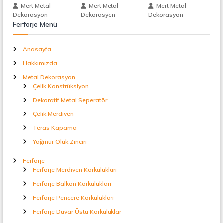
t
Mert Metal
Mert Metal
Mert Metal
a
n
Dekorasyon
Dekorasyon
Dekorasyon
l
Ferforje Menü
S
m
e
Anasayfa
p
e
e
Hakkımızda
r
a
Metal Dekorasyon
s
t
Çelik Konstrüksiyon
ö
Dekoratif Metal Seperatör
r
i
Çelik Merdiven
Teras Kapama
Yağmur Oluk Zinciri
Ferforje
Ferforje Merdiven Korkulukları
Ferforje Balkon Korkulukları
Ferforje Pencere Korkulukları
Ferforje Duvar Üstü Korkuluklar