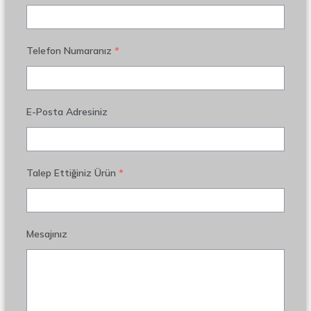
Telefon Numaranız
*
E-Posta Adresiniz
Talep Ettiğiniz Ürün
*
Mesajınız