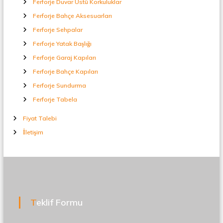
Ferforje Duvar Üstü Korkuluklar
Ferforje Bahçe Aksesuarları
Ferforje Sehpalar
Ferforje Yatak Başlığı
Ferforje Garaj Kapıları
Ferforje Bahçe Kapıları
Ferforje Sundurma
Ferforje Tabela
Fiyat Talebi
İletişim
Teklif Formu