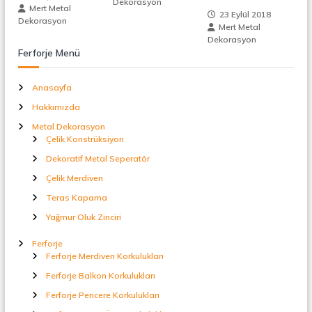
Dekorasyon
t
Mert Metal
23 Eylül 2018
a
n
Dekorasyon
Mert Metal
l
Dekorasyon
S
m
Ferforje Menü
e
p
e
e
Anasayfa
r
a
Hakkımızda
s
t
Metal Dekorasyon
ö
Çelik Konstrüksiyon
r
i
Dekoratif Metal Seperatör
Çelik Merdiven
Teras Kapama
Yağmur Oluk Zinciri
Ferforje
Ferforje Merdiven Korkulukları
Ferforje Balkon Korkulukları
Ferforje Pencere Korkulukları