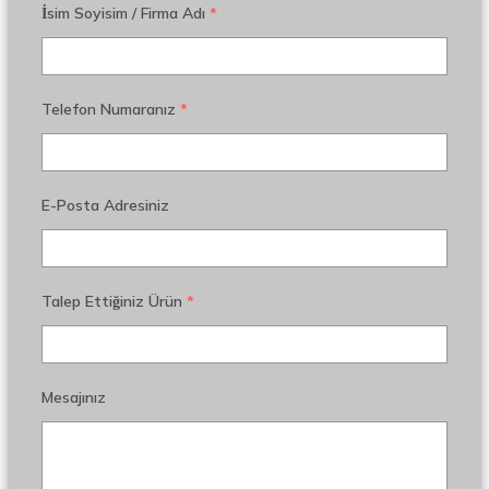
İsim Soyisim / Firma Adı
*
Telefon Numaranız
*
E-Posta Adresiniz
Talep Ettiğiniz Ürün
*
Mesajınız