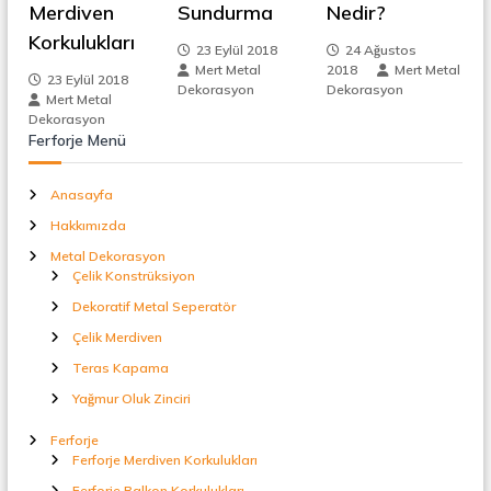
z
Merdiven
Sundurma
Nedir?
t
a
Korkulukları
i
l
23 Eylül 2018
24 Ağustos
S
Mert Metal
2018
Mert Metal
23 Eylül 2018
n
e
Dekorasyon
Dekorasyon
Mert Metal
p
Dekorasyon
e
m
Ferforje Menü
r
a
e
t
Anasayfa
ö
Hakkımızda
r
s
Metal Dekorasyon
Çelik Konstrüksiyon
i
Dekoratif Metal Seperatör
Çelik Merdiven
Teras Kapama
Yağmur Oluk Zinciri
Ferforje
Ferforje Merdiven Korkulukları
Ferforje Balkon Korkulukları