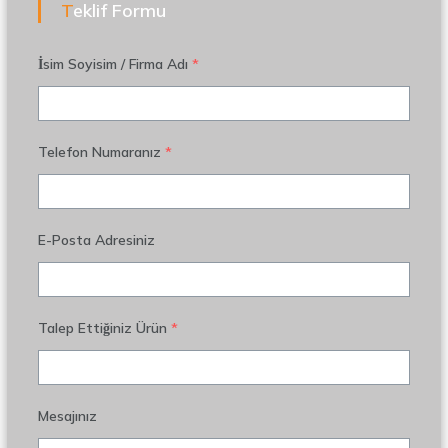
Teklif Formu
İsim Soyisim / Firma Adı
*
Telefon Numaranız
*
E-Posta Adresiniz
Talep Ettiğiniz Ürün
*
Mesajınız