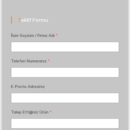
Teklif Formu
İsim Soyisim / Firma Adı
*
Telefon Numaranız
*
E-Posta Adresiniz
Talep Ettiğiniz Ürün
*