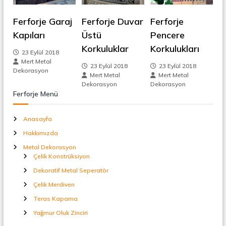
e
t
a
Ferforje Garaj
Ferforje Duvar
Ferforje
l
z
S
Kapıları
Üstü
Pencere
e
Korkuluklar
Korkulukları
i
p
23 Eylül 2018
e
Mert Metal
23 Eylül 2018
23 Eylül 2018
r
n
Dekorasyon
Mert Metal
Mert Metal
a
Dekorasyon
Dekorasyon
t
m
Ferforje Menü
ö
r
e
Anasayfa
Hakkımızda
s
Metal Dekorasyon
Çelik Konstrüksiyon
i
Dekoratif Metal Seperatör
Çelik Merdiven
Teras Kapama
Yağmur Oluk Zinciri