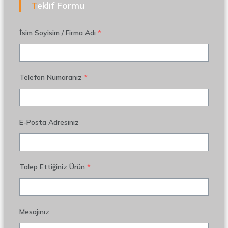
Teklif Formu
İsim Soyisim / Firma Adı
*
Telefon Numaranız
*
E-Posta Adresiniz
Talep Ettiğiniz Ürün
*
Mesajınız