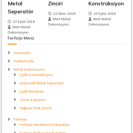
z
Metal
Zinciri
Konstrüksiyon
t
a
Seperatör
i
l
22 Ekim 2018
23 Eylül 2018
S
Mert Metal
Mert Metal
23 Eylül 2018
n
e
Dekorasyon
Dekorasyon
Mert Metal
p
Dekorasyon
e
m
Ferforje Menü
r
a
e
t
Anasayfa
ö
Hakkımızda
r
s
Metal Dekorasyon
Çelik Konstrüksiyon
i
Dekoratif Metal Seperatör
Çelik Merdiven
Teras Kapama
Yağmur Oluk Zinciri
Ferforje
Ferforje Merdiven Korkulukları
Ferforje Balkon Korkulukları