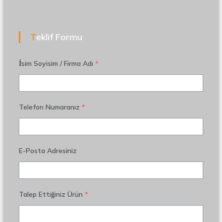
Teklif Formu
İsim Soyisim / Firma Adı
*
Telefon Numaranız
*
E-Posta Adresiniz
Talep Ettiğiniz Ürün
*