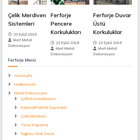
t
e
a
Çelik Merdiven
Ferforje
Ferforje Duvar
l
z
S
Sistemleri
Pencere
Üstü
e
Korkulukları
Korkuluklar
p
i
20 Eylül 2018
e
Mert Metal
r
23 Eylül 2018
23 Eylül 2018
n
Dekorasyon
a
Mert Metal
Mert Metal
t
Dekorasyon
Dekorasyon
ö
m
Ferforje Menü
r
e
Anasayfa
Hakkımızda
s
Metal Dekorasyon
Çelik Konstrüksiyon
i
Dekoratif Metal Seperatör
Çelik Merdiven
Teras Kapama
Yağmur Oluk Zinciri